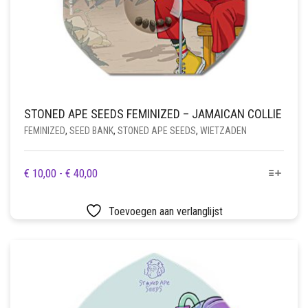
STONED APE SEEDS FEMINIZED – JAMAICAN COLLIE
FEMINIZED
,
SEED BANK
,
STONED APE SEEDS
,
WIETZADEN
DIT
PRIJSKLASSE:
€
10,00
-
€
40,00
PRODUCT
€ 10,00
HEEFT
TOT
Toevoegen aan verlanglijst
MEERDERE
€ 40,00
VARIATIES.
DEZE
OPTIE
KAN
GEKOZEN
WORDEN