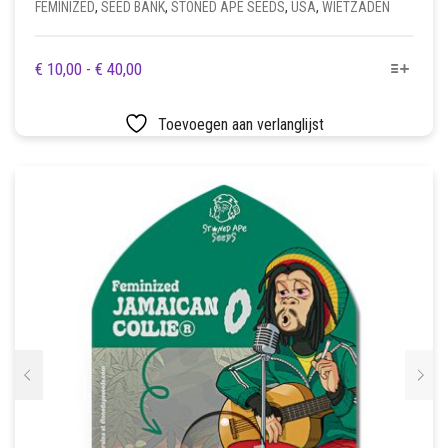
FEMINIZED
,
SEED BANK
,
STONED APE SEEDS
,
USA
,
WIETZADEN
DIT
PRIJSKLASSE:
€
10,00
-
€
40,00
PRODUCT
€ 10,00
HEEFT
TOT
Toevoegen aan verlanglijst
MEERDERE
€ 40,00
VARIATIES.
DEZE
OPTIE
KAN
GEKOZEN
WORDEN
OP
DE
PRODUCTPAGINA