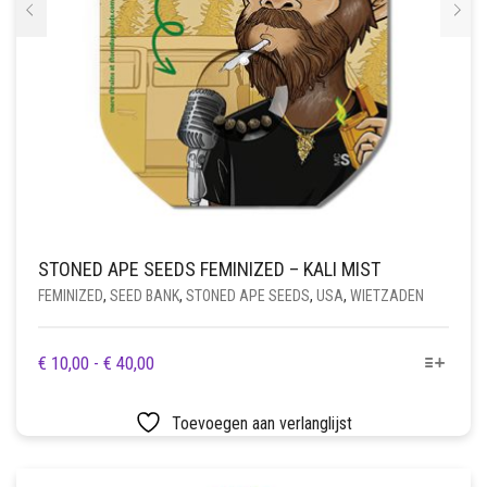
STONED APE SEEDS FEMINIZED – KALI MIST
FEMINIZED
,
SEED BANK
,
STONED APE SEEDS
,
USA
,
WIETZADEN
DIT
PRIJSKLASSE:
€
10,00
-
€
40,00
PRODUCT
€ 10,00
HEEFT
TOT
Toevoegen aan verlanglijst
MEERDERE
€ 40,00
VARIATIES.
DEZE