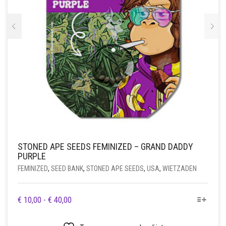
STONED APE SEEDS FEMINIZED – GRAND DADDY
PURPLE
FEMINIZED
,
SEED BANK
,
STONED APE SEEDS
,
USA
,
WIETZADEN
DIT
PRIJSKLASSE:
€
10,00
-
€
40,00
PRODUCT
€ 10,00
HEEFT
TOT