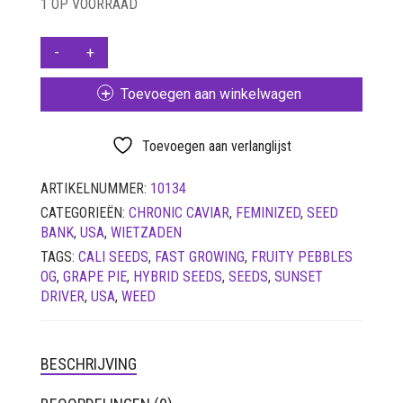
1 OP VOORRAAD
LUCHTDICHT
FILTERS
SUNSET
SETS
DRIVER
FEMINIZED
Toevoegen aan winkelwagen
VETVRIJ PAPIER
5
SEEDS
-
Toevoegen aan verlanglijst
CHRONIC
CAVIAR
ARTIKELNUMMER:
10134
AANTAL
CATEGORIEËN:
CHRONIC CAVIAR
,
FEMINIZED
,
SEED
BANK
,
USA
,
WIETZADEN
TAGS:
CALI SEEDS
,
FAST GROWING
,
FRUITY PEBBLES
OG
,
GRAPE PIE
,
HYBRID SEEDS
,
SEEDS
,
SUNSET
DRIVER
,
USA
,
WEED
BESCHRIJVING