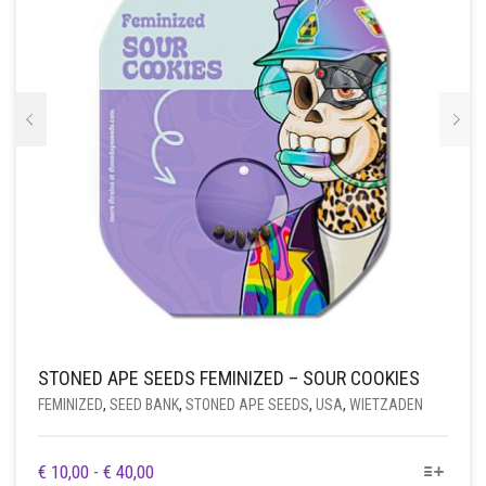
OP
DE
PRODUCTPAGINA
STONED APE SEEDS FEMINIZED – SOUR COOKIES
FEMINIZED
,
SEED BANK
,
STONED APE SEEDS
,
USA
,
WIETZADEN
DIT
PRIJSKLASSE:
€
10,00
-
€
40,00