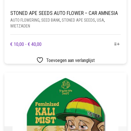
STONED APE SEEDS AUTO FLOWER – CAR AMNESIA
AUTO FLOWERING
,
SEED BANK
,
STONED APE SEEDS
,
USA
,
WIETZADEN
DIT
PRIJSKLASSE:
€
10,00
-
€
40,00
PRODUCT
€ 10,00
HEEFT
TOT
Toevoegen aan verlanglijst
MEERDERE
€ 40,00
VARIATIES.
DEZE
OPTIE
KAN
GEKOZEN
WORDEN
OP
DE
PRODUCTPAGINA