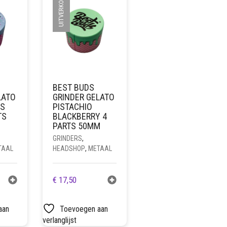
UITVERKOCHT
BEST BUDS
LATO
GRINDER GELATO
ES
PISTACHIO
TS
BLACKBERRY 4
PARTS 50MM
GRINDERS
,
TAAL
HEADSHOP
,
METAAL
€
17,50
aan
Toevoegen aan
verlanglijst