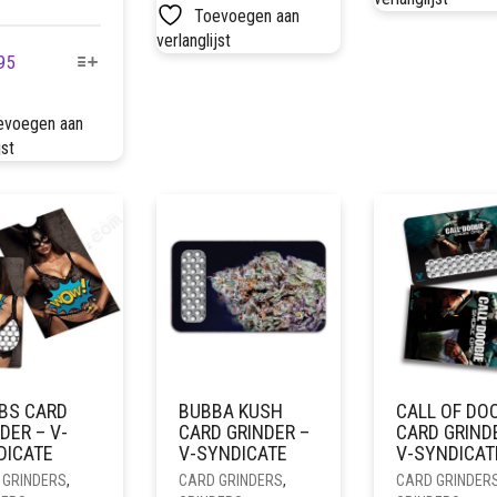
Toevoegen aan
verlanglijst
DIT
95
PRODUCT
HEEFT
evoegen aan
MEERDERE
jst
VARIATIES.
DEZE
OPTIE
KAN
GEKOZEN
WORDEN
OP
DE
PRODUCTPAGINA
BS CARD
BUBBA KUSH
CALL OF DO
DER – V-
CARD GRINDER –
CARD GRIND
DICATE
V-SYNDICATE
V-SYNDICAT
 GRINDERS
,
CARD GRINDERS
,
CARD GRINDER