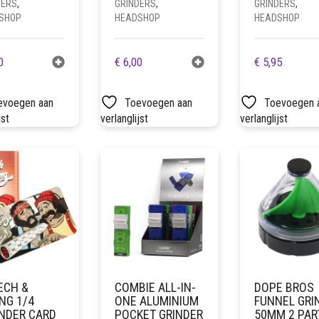
DERS
,
GRINDERS
,
GRINDERS
,
SHOP
HEADSHOP
HEADSHOP
0
€
6,00
€
5,95
evoegen aan
Toevoegen aan
Toevoegen 
jst
verlanglijst
verlanglijst
ECH &
COMBIE ALL-IN-
DOPE BROS
NG 1/4
ONE ALUMINIUM
FUNNEL GRI
NDER CARD
POCKET GRINDER
50MM 2 PAR