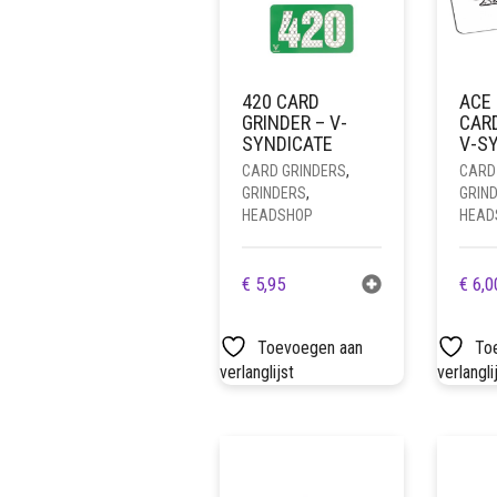
420 CARD
ACE
GRINDER – V-
CARD
SYNDICATE
V-S
CARD GRINDERS
,
CARD
GRINDERS
,
GRIN
HEADSHOP
HEAD
€
5,95
€
6,0
Toevoegen aan
To
verlanglijst
verlangli