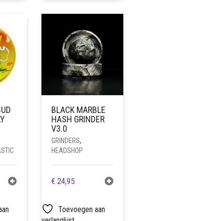
BUD
BLACK MARBLE
LY
HASH GRINDER
V3.0
GRINDERS
,
STIC
HEADSHOP
€
24,95
aan
Toevoegen aan
verlanglijst