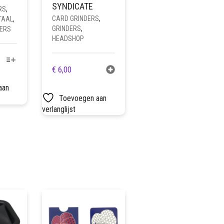
SYNDICATE
RS
,
CARD GRINDERS
,
TAAL
,
GRINDERS
,
TERS
HEADSHOP
€
6,00
UCT
T
aan
DERE
Toevoegen aan
TIES.
verlanglijst
ZEN
EN
UCTPAGINA