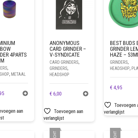
WORDEN
OP
DE
PRODUCTPAGINA
MINIUM
ANONYMOUS
BEST BUDS 
NBOW
CARD GRINDER –
GRINDER LE
NDER 4PARTS
V-SYNDICATE
HAZE – 53
MM
CARD GRINDERS
,
GRINDERS
,
DERS
,
GRINDERS
,
HEADSHOP
,
PLA
SHOP
,
METAAL
HEADSHOP
€
4,95
95
€
6,00
Toevoegen 
evoegen aan
Toevoegen aan
verlanglijst
jst
verlanglijst