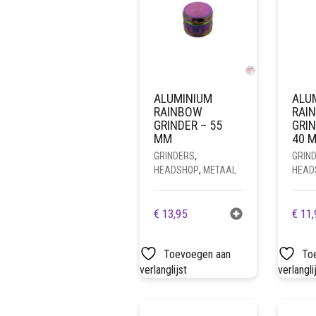
ALUMINIUM
ALU
RAINBOW
RAI
GRINDER – 55
GRI
MM
40 
GRINDERS
,
GRIN
HEADSHOP
,
METAAL
HEAD
€
13,95
€
11,
Toevoegen aan
To
verlanglijst
verlangli