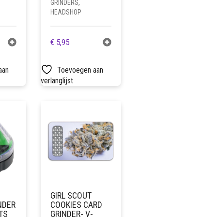
GRINDERS
,
HEADSHOP
€
5,95
aan
Toevoegen aan
verlanglijst
GIRL SCOUT
NDER
COOKIES CARD
TS
GRINDER- V-