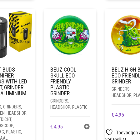
T BUDS
BEUZ COOL
BEUZ HIGH 
NIFIER
SKULL ECO
ECO FRIEND
SS WITH LED
FRIENDLY
GRINDER
T, GRINDER
PLASTIC
GRINDERS
,
 ALUMINIUM
GRINDER
HEADSHOP
,
PLA
GRINDERS
,
S
,
GRINDERS
,
HEADSHOP
,
PLASTIC
IEN
,
HEADSHOP
,
€
4,95
TDICHT
,
OSCOOP
,
€
4,95
AG
,
PLASTIC
,
Toevoegen 
IAAL
verlanglijst