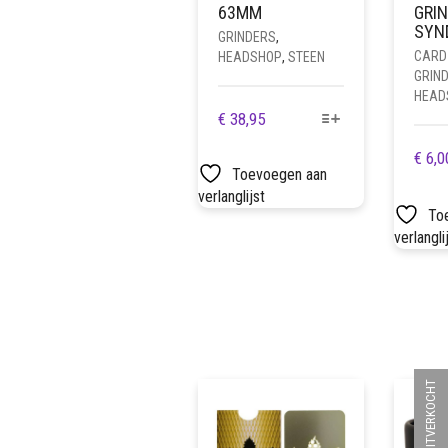
63MM
GRIN
SYN
GRINDERS
,
CARD
HEADSHOP
,
STEEN
GRIN
HEAD
DIT
€
38,95
PRODUCT
€
6,0
HEEFT
Toevoegen aan
MEERDERE
verlanglijst
VARIATIES.
To
DEZE
verlangli
OPTIE
KAN
GEKOZEN
WORDEN
OP
DE
PRODUCTPAGINA
UITVERKOCHT