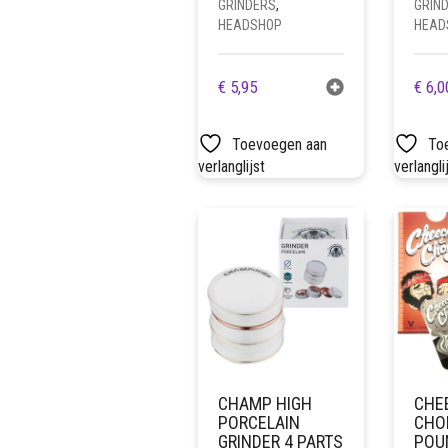
GRINDERS
,
GRIN
HEADSHOP
HEAD
€
5,95
€
6,0
Toevoegen aan
To
verlanglijst
verlangli
CHAMP HIGH
CHE
PORCELAIN
CHO
GRINDER 4 PARTS
POU