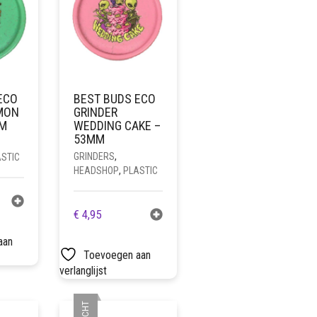
ECO
BEST BUDS ECO
MON
GRINDER
MM
WEDDING CAKE –
53MM
GRINDERS
,
STIC
HEADSHOP
,
PLASTIC
€
4,95
aan
Toevoegen aan
verlanglijst