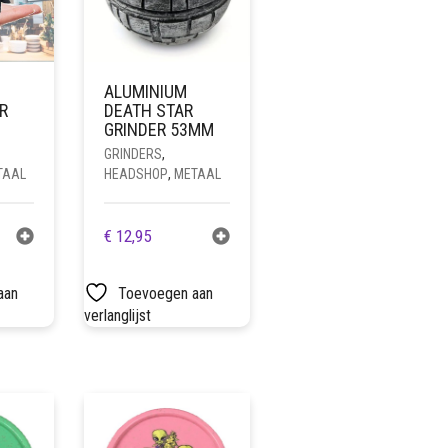
ALUMINIUM
R
DEATH STAR
GRINDER 53MM
GRINDERS
,
TAAL
HEADSHOP
,
METAAL
€
12,95
aan
Toevoegen aan
verlanglijst