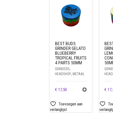
BEST BUDS
BES
GRINDER GELATO
GRI
BLUEBERRY
LEM
TROPICAL FRUITS
CON
4 PARTS 50MM
50M
GRINDERS
,
GRIN
HEADSHOP
,
METAAL
HEAD
€
17,50
€
17,
Toevoegen aan
To
verlanglijst
verlangli