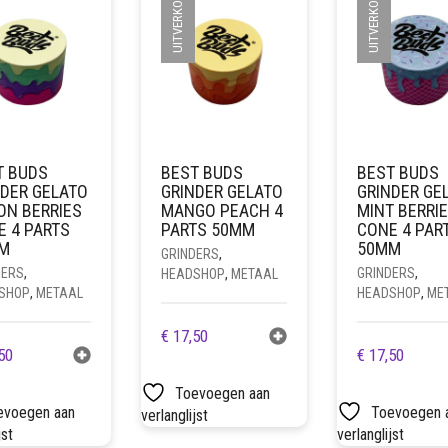
UITVERKOCHT
UITVERKOCHT
T BUDS
BEST BUDS
BEST BUDS
NDER GELATO
GRINDER GELATO
GRINDER GE
ON BERRIES
MANGO PEACH 4
MINT BERRI
E 4 PARTS
PARTS 50MM
CONE 4 PAR
M
50MM
GRINDERS
,
DERS
,
GRINDERS
,
HEADSHOP
,
METAAL
SHOP
,
METAAL
HEADSHOP
,
ME
€
17,50
50
€
17,50
Toevoegen aan
evoegen aan
Toevoegen 
verlanglijst
jst
verlanglijst