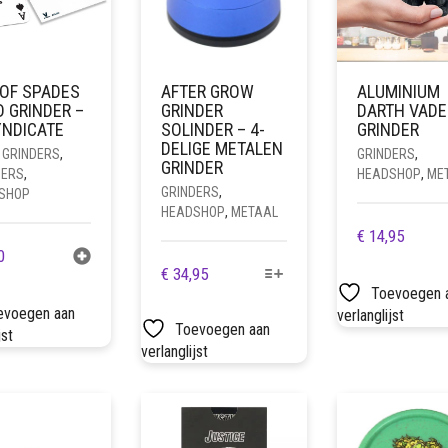
 OF SPADES
AFTER GROW
ALUMINIUM
 GRINDER –
GRINDER
DARTH VADE
YNDICATE
SOLINDER – 4-
GRINDER
DELIGE METALEN
 GRINDERS
,
GRINDERS
,
GRINDER
DERS
,
HEADSHOP
,
ME
GRINDERS
,
SHOP
HEADSHOP
,
METAAL
€
14,95
0
DIT
€
34,95
PRODUCT
Toevoegen 
evoegen aan
HEEFT
verlanglijst
Toevoegen aan
jst
MEERDERE
verlanglijst
VARIATIES.
DEZE
OPTIE
KAN
GEKOZEN