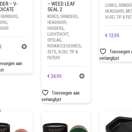
DER – V-
– WEED LEAF
CONES
,
GRINDE
DICATE
SEAL 2
HEADSHOP
,
ME
 GRINDERS
,
BOXES
,
GRINDERS
,
VLOEI, TIP & FIL
DERS
,
HEADSHOP
,
SHOP
HOUDERS
,
LUCHTDICHT
,
DIT
€
12,95
OPSLAG
,
PROD
0
ROOKACCESSOIRES
,
HEEF
Toevoegen 
SETS
,
VLOEI, TIP &
MEER
FILTERS
verlanglijst
VARIA
evoegen aan
DEZE
jst
OPTIE
€
24,95
KAN
GEKO
Toevoegen aan
WORD
verlanglijst
OP
DE
PROD