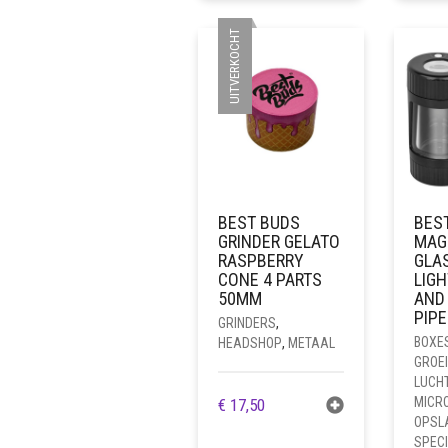
UITVERKOCHT
BEST BUDS
BES
GRINDER GELATO
MAG
RASPBERRY
GLA
CONE 4 PARTS
LIGH
50MM
AND
PIPE
GRINDERS
,
BOXE
HEADSHOP
,
METAAL
GROE
LUCH
MICR
€
17,50
OPSL
SPEC