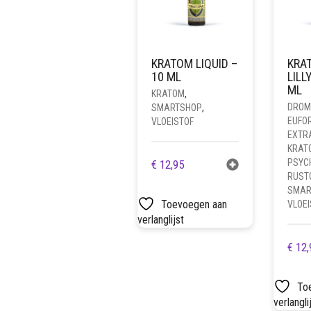
KRATOM LIQUID –
KRA
10 ML
LILL
ML
KRATOM
,
DROM
SMARTSHOP
,
EUFO
VLOEISTOF
EXTR
KRAT
PSYC
€
12,95
RUST
SMAR
Toevoegen aan
VLOEI
verlanglijst
€
12,
To
verlangli