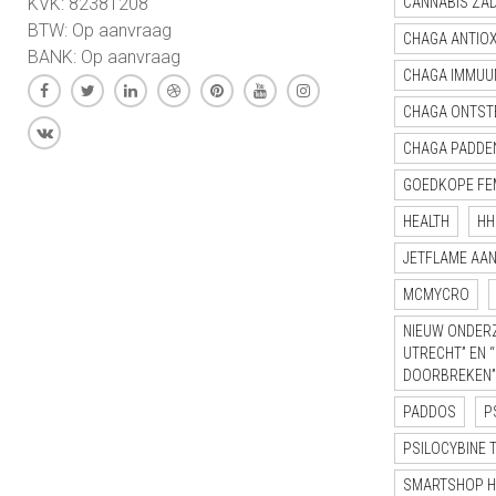
KVK: 82381208
CANNABIS ZA
BTW: Op aanvraag
CHAGA ANTIO
BANK: Op aanvraag
CHAGA IMMUU
CHAGA ONTST
CHAGA PADDE
GOEDKOPE FE
HEALTH
HH
JETFLAME AA
MCMYCRO
NIEUW ONDERZ
UTRECHT” EN 
DOORBREKEN”
PADDOS
P
PSILOCYBINE 
SMARTSHOP 