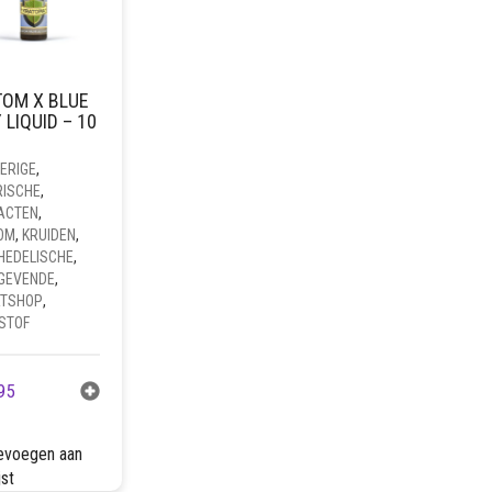
TOM X BLUE
Y LIQUID – 10
ERIGE
,
RISCHE
,
ACTEN
,
OM
,
KRUIDEN
,
HEDELISCHE
,
GEVENDE
,
TSHOP
,
STOF
95
evoegen aan
jst