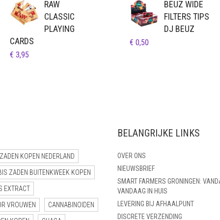
RAW
BEUZ WIDE
CLASSIC
FILTERS TIPS
PLAYING
DJ BEUZ
CARDS
€
0,50
€
3,95
BELANGRIJKE LINKS
OVER ONS
ZADEN KOPEN NEDERLAND
NIEUWSBRIEF
BIS ZADEN BUITENKWEEK KOPEN
SMART FARMERS GRONINGEN: VAND
S EXTRACT
VANDAAG IN HUIS
LEVERING BIJ AFHAALPUNT
OR VROUWEN
CANNABINOIDEN
DISCRETE VERZENDING