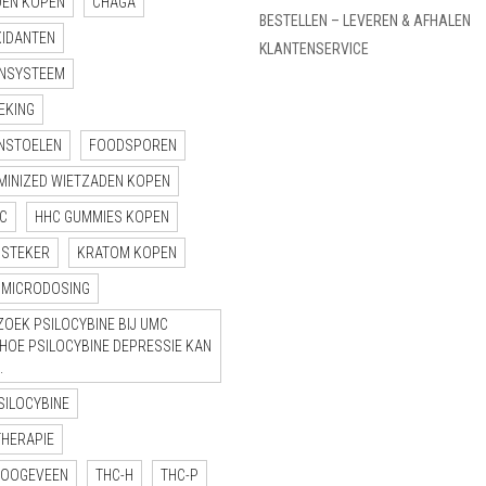
DEN KOPEN
CHAGA
BESTELLEN – LEVEREN & AFHALEN
XIDANTEN
KLANTENSERVICE
NSYSTEEM
EKING
NSTOELEN
FOODSPOREN
MINIZED WIETZADEN KOPEN
C
HHC GUMMIES KOPEN
NSTEKER
KRATOM KOPEN
MICRODOSING
OEK PSILOCYBINE BIJ UMC
“HOE PSILOCYBINE DEPRESSIE KAN
.
SILOCYBINE
THERAPIE
HOOGEVEEN
THC-H
THC-P