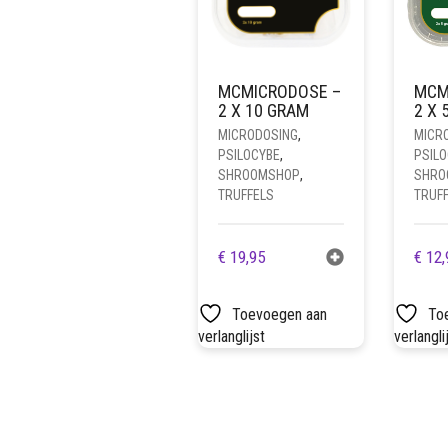
MCMICRODOSE –
MCM
2 X 10 GRAM
2 X 
MICRODOSING
,
MICR
PSILOCYBE
,
PSIL
SHROOMSHOP
,
SHRO
TRUFFELS
TRUF
€
19,95
€
12,
Toevoegen aan
To
verlanglijst
verlangli