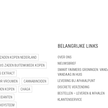
TOT
TOT
€ 110,00
€ 25,95
BELANGRIJKE LINKS
OVER ONS
ZADEN KOPEN NEDERLAND
NIEUWSBRIEF
BIS ZADEN BUITENKWEEK KOPEN
SMART FARMERS GRONINGEN: VAND
S EXTRACT
VANDAAG IN HUIS
LEVERING BIJ AFHAALPUNT
OR VROUWEN
CANNABINOIDEN
DISCRETE VERZENDING
DEN KOPEN
CHAGA
BESTELLEN – LEVEREN & AFHALEN
XIDANTEN
KLANTENSERVICE
NSYSTEEM