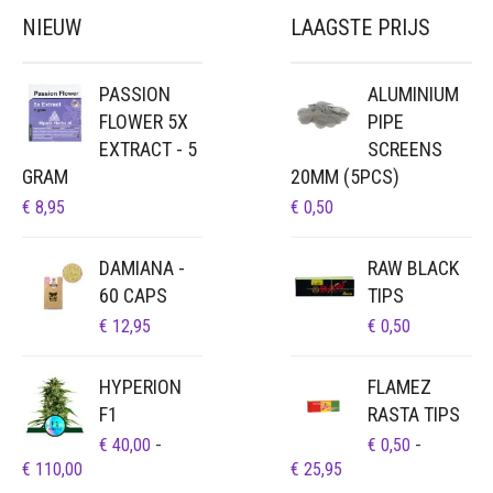
NIEUW
LAAGSTE PRIJS
PASSION
ALUMINIUM
FLOWER 5X
PIPE
EXTRACT - 5
SCREENS
GRAM
20MM (5PCS)
€
8,95
€
0,50
DAMIANA -
RAW BLACK
60 CAPS
TIPS
€
12,95
€
0,50
HYPERION
FLAMEZ
F1
RASTA TIPS
€
40,00
-
€
0,50
-
PRIJSKLASSE:
PRIJSKLASSE:
€
110,00
€
25,95
€ 40,00
€ 0,50