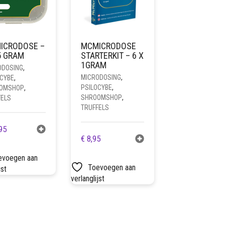
ICRODOSE –
MCMICRODOSE
5 GRAM
STARTERKIT – 6 X
1GRAM
ODOSING
,
MICRODOSING
,
OCYBE
,
PSILOCYBE
,
OMSHOP
,
SHROOMSHOP
,
FELS
TRUFFELS
95
€
8,95
evoegen aan
Toevoegen aan
jst
verlanglijst