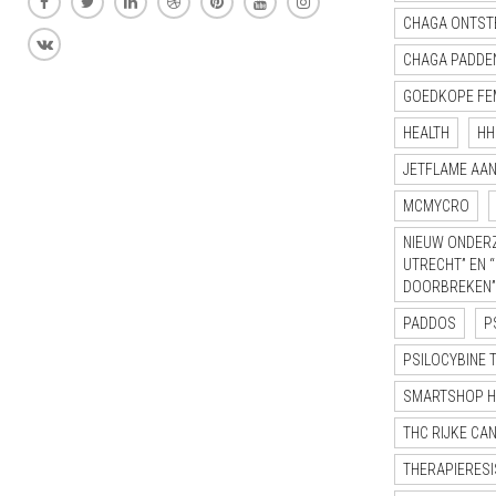
CHAGA ONTST
CHAGA PADDE
GOEDKOPE FE
HEALTH
HH
JETFLAME AA
MCMYCRO
NIEUW ONDERZ
UTRECHT” EN 
DOORBREKEN”
PADDOS
P
PSILOCYBINE 
SMARTSHOP 
THC RIJKE CA
THERAPIERESI