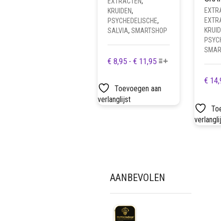
EXTRACTEN
,
EXTR
KRUIDEN
,
EXTR
PSYCHEDELISCHE
,
KRUI
SALVIA
,
SMARTSHOP
PSYC
SMAR
DIT
PRIJSKLASSE:
€
8,95
-
€
11,95
PRODUCT
€ 8,95
€
14,
HEEFT
TOT
Toevoegen aan
MEERDERE
€ 11,95
verlanglijst
VARIATIES.
To
DEZE
verlangli
OPTIE
KAN
GEKOZEN
WORDEN
OP
AANBEVOLEN
DE
PRODUCTPAGINA