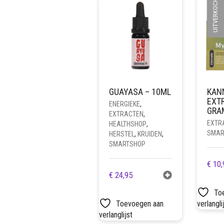
UITVERKOCHT
GUAYASA – 10ML
KAN
EXTR
ENERGIEKE
,
GRA
EXTRACTEN
,
EXTR
HEALTHSHOP
,
SMAR
HERSTEL
,
KRUIDEN
,
SMARTSHOP
€
10,
€
24,95
To
Toevoegen aan
verlangli
verlanglijst