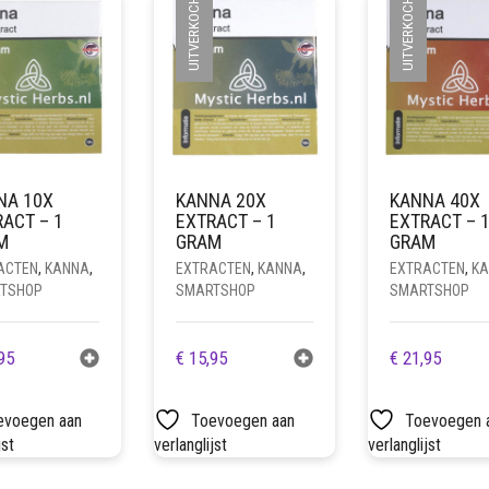
UITVERKOCHT
UITVERKOCHT
NA 10X
KANNA 20X
KANNA 40X
ACT – 1
EXTRACT – 1
EXTRACT – 
M
GRAM
GRAM
ACTEN
,
KANNA
,
EXTRACTEN
,
KANNA
,
EXTRACTEN
,
K
TSHOP
SMARTSHOP
SMARTSHOP
95
€
15,95
€
21,95
evoegen aan
Toevoegen aan
Toevoegen 
jst
verlanglijst
verlanglijst