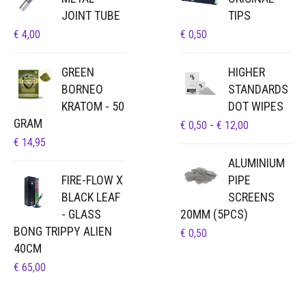
JOINT TUBE
TIPS
€
4,00
€
0,50
GREEN
HIGHER
BORNEO
STANDARDS
KRATOM - 50
DOT WIPES
GRAM
PRIJSKLAS
€
0,50
-
€
12,00
€ 0,50
€
14,95
TOT
ALUMINIUM
€ 12,00
FIRE-FLOW X
PIPE
BLACK LEAF
SCREENS
- GLASS
20MM (5PCS)
BONG TRIPPY ALIEN
€
0,50
40CM
€
65,00