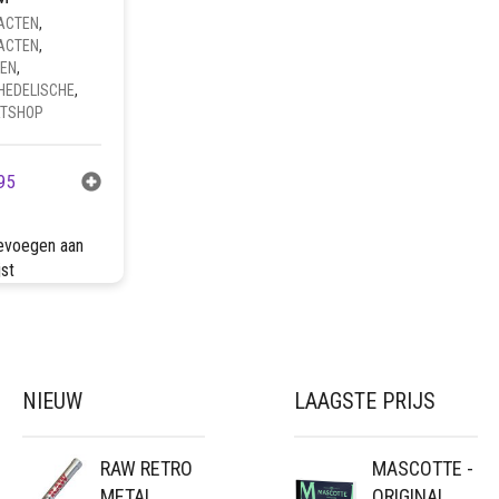
ACTEN
,
ACTEN
,
DEN
,
HEDELISCHE
,
TSHOP
95
evoegen aan
jst
NIEUW
LAAGSTE PRIJS
RAW RETRO
MASCOTTE -
METAL
ORIGINAL