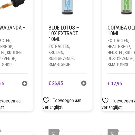
WAGANDA –
BLUE LOTUS –
COPAIBA OLI
L
10X EXTRACT
10ML
10ML
ACTEN
,
EXTRACTEN
,
EXTRACTEN
,
THSHOP
,
HEALTHSHOP
,
KRUIDEN
,
TEL
,
KRUIDEN
,
HERSTEL
,
KRUI
RUSTGEVENDE
,
GEVENDE
,
RUSTGEVENDE
,
SMARTSHOP
TSHOP
SMARTSHOP
€
26,95
95
€
12,95
Toevoegen aan
evoegen aan
Toevoegen 
verlanglijst
jst
verlanglijst