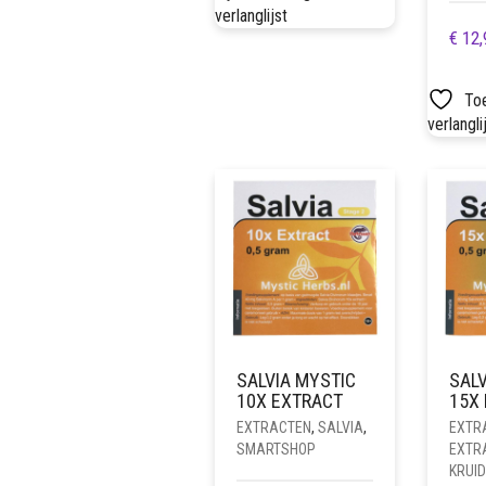
verlanglijst
€
12,
To
verlangli
SALVIA MYSTIC
SALV
10X EXTRACT
15X
EXTRACTEN
,
SALVIA
,
EXTR
SMARTSHOP
EXTR
KRUI