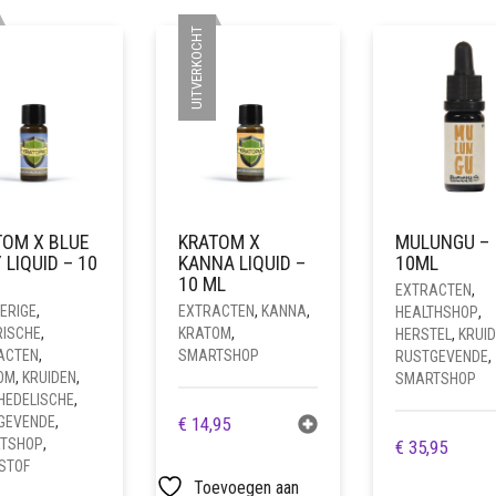
UITVERKOCHT
TOM X BLUE
KRATOM X
MULUNGU –
Y LIQUID – 10
KANNA LIQUID –
10ML
10 ML
EXTRACTEN
,
ERIGE
,
EXTRACTEN
,
KANNA
,
HEALTHSHOP
,
RISCHE
,
KRATOM
,
HERSTEL
,
KRUI
ACTEN
,
SMARTSHOP
RUSTGEVENDE
,
OM
,
KRUIDEN
,
SMARTSHOP
HEDELISCHE
,
GEVENDE
,
€
14,95
TSHOP
,
€
35,95
STOF
Toevoegen aan