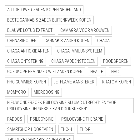
AUTOFLOWER ZADEN KOPEN NEDERLAND
BESTE CANNABIS ZADEN BUITENKWEEK KOPEN
BLAUWE LOTUS EXTRACT
CAMAGRA VOOR VROUWEN
CANNABINOIDEN
CANNABIS ZADEN KOPEN
CHAGA
CHAGA ANTIOXIDANTEN
CHAGA IMMUUNSYSTEEM
CHAGA ONTSTEKING
CHAGA PADDENSTOELEN
FOODSPOREN
GOEDKOPE FEMINIZED WIETZADEN KOPEN
HEALTH
HHC
HHC GUMMIES KOPEN
JETFLAME AANSTEKER
KRATOM KOPEN
MCMYCRO
MICRODOSING
NIEUW ONDERZOEK PSILOCYBINE BIJ UMC UTRECHT” EN “HOE
PSILOCYBINE DEPRESSIE KAN DOORBREKEN”.
PADDOS
PSILOCYBINE
PSILOCYBINE THERAPIE
SMARTSHOP HOOGEVEEN
THC-H
THC-P
THC RIJKE CANNABIS ZADEN KOPEN