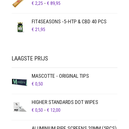
PRIJSKLASSE:
€
2,25
-
€
89,95
€ 2,25
TOT
FIT4SEASONS -5-HTP & CBD 40 PCS
€ 89,95
€
21,95
LAAGSTE PRIJS
MASCOTTE - ORIGINAL TIPS
€
0,50
HIGHER STANDARDS DOT WIPES
PRIJSKLASSE:
€
0,50
-
€
12,00
€ 0,50
TOT
ALUMINIUM PIPE SCREENS 20MM (5PCS)
€ 12,00