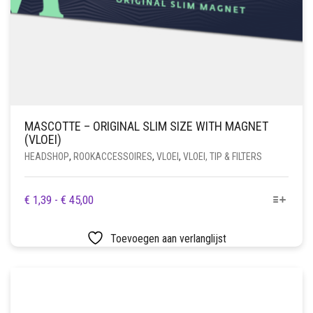
MASCOTTE – ORIGINAL SLIM SIZE WITH MAGNET
(VLOEI)
HEADSHOP
,
ROOKACCESSOIRES
,
VLOEI
,
VLOEI, TIP & FILTERS
DIT
PRIJSKLASSE:
€
1,39
-
€
45,00
PRODUCT
€ 1,39
HEEFT
TOT
Toevoegen aan verlanglijst
MEERDERE
€ 45,00
VARIATIES.
DEZE
OPTIE
KAN