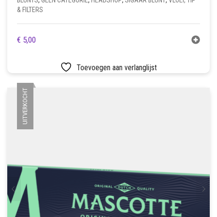
BLUNTS
,
GEEN CATEGORIE
,
HEADSHOP
,
SIGAAR BLUNT
,
VLOEI, TIP
& FILTERS
€
5,00
Toevoegen aan verlanglijst
UITVERKOCHT