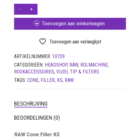
RAW
LUCHTDICHT
FILTERS
CONE
FILLER
SETS
Toevoegen aan winkelwagen
KS
AANTAL
VETVRIJ PAPIER
Toevoegen aan verlanglijst
ARTIKELNUMMER:
10729
CATEGORIEËN:
HEADSHOP
,
RAW
,
ROLMACHINE
,
ROOKACCESSOIRES
,
VLOEI, TIP & FILTERS
TAGS:
CONE
,
FILLER
,
KS
,
RAW
BESCHRIJVING
BEOORDELINGEN (0)
RAW Cone Filler KS