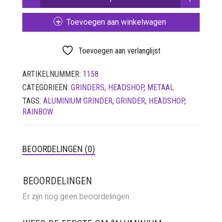
RAINBOW
LUCHTDICHT
FILTERS
GRINDER
Toevoegen aan winkelwagen
4PARTS
SETS
40
MM
Toevoegen aan verlanglijst
VETVRIJ PAPIER
AANTAL
ARTIKELNUMMER:
1158
CATEGORIEËN:
GRINDERS
,
HEADSHOP
,
METAAL
TAGS:
ALUMINIUM GRINDER
,
GRINDER
,
HEADSHOP
,
RAINBOW
BEOORDELINGEN (0)
BEOORDELINGEN
Er zijn nog geen beoordelingen.