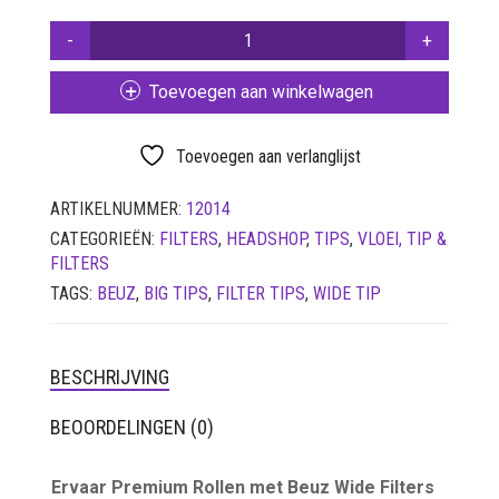
SETS
BEUZ
WIDE
VETVRIJ PAPIER
FILTERS
Toevoegen aan winkelwagen
TIPS
DJ
BEUZ
Toevoegen aan verlanglijst
AANTAL
ARTIKELNUMMER:
12014
CATEGORIEËN:
FILTERS
,
HEADSHOP
,
TIPS
,
VLOEI, TIP &
FILTERS
TAGS:
BEUZ
,
BIG TIPS
,
FILTER TIPS
,
WIDE TIP
BESCHRIJVING
BEOORDELINGEN (0)
Ervaar Premium Rollen met Beuz Wide Filters