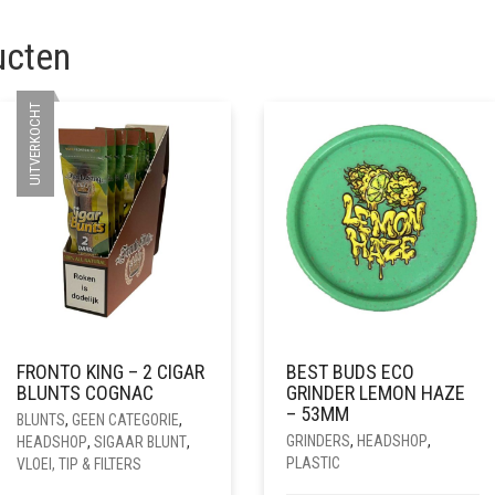
ucten
UITVERKOCHT
FRONTO KING – 2 CIGAR
BEST BUDS ECO
BLUNTS COGNAC
GRINDER LEMON HAZE
– 53MM
BLUNTS
,
GEEN CATEGORIE
,
GRINDERS
,
HEADSHOP
,
HEADSHOP
,
SIGAAR BLUNT
,
PLASTIC
VLOEI, TIP & FILTERS