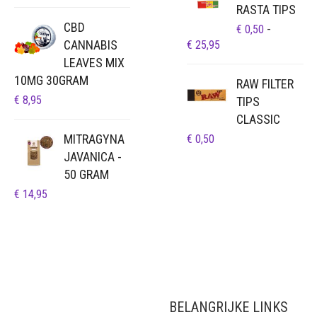
RASTA TIPS
CBD
€
0,50
-
CANNABIS
PRIJSKLASSE:
€
25,95
€ 0,50
LEAVES MIX
TOT
10MG 30GRAM
RAW FILTER
€ 25,95
€
8,95
TIPS
CLASSIC
MITRAGYNA
€
0,50
JAVANICA -
50 GRAM
€
14,95
BELANGRIJKE LINKS