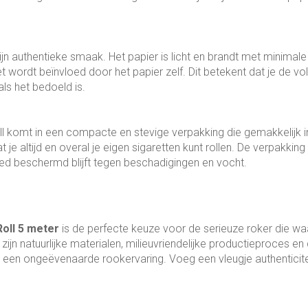
n authentieke smaak. Het papier is licht en brandt met minimale
et wordt beïnvloed door het papier zelf. Dit betekent dat je de v
ls het bedoeld is.
l komt in een compacte en stevige verpakking die gemakkelijk in 
 je altijd en overal je eigen sigaretten kunt rollen. De verpakkin
oed beschermd blijft tegen beschadigingen en vocht.
oll 5 meter
is de perfecte keuze voor de serieuze roker die waa
ijn natuurlijke materialen, milieuvriendelijke productieproces en 
ct een ongeëvenaarde rookervaring. Voeg een vleugje authenticit