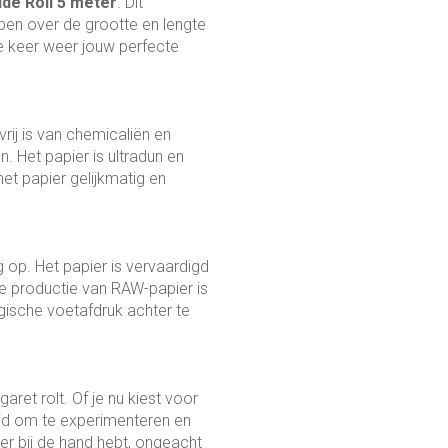
de Roll 5 meter
. Dit
bben over de grootte en lengte
ke keer weer jouw perfecte
rij is van chemicaliën en
. Het papier is ultradun en
het papier gelijkmatig en
 op. Het papier is vervaardigd
De productie van RAW-papier is
gische voetafdruk achter te
ret rolt. Of je nu kiest voor
heid om te experimenteren en
pier bij de hand hebt, ongeacht