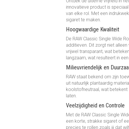
Ontdek de ultieme vrijheid in h
innovatieve product is speciaal
van elke rol. Met een indrukwek
sigaret te maken.
Hoogwaardige Kwaliteit
De RAW Classic Single Wide Roll
additieven. Dit zorgt niet alle
vrijwel transparant, wat beteken
langzaam, wat resulteert in ee
Milieuvriendelijk en Duurza
RAW staat bekend om zijn toewi
uit natuurlijk plantaardig mate
koolstofneutraal, wat betekent
laten.
Veelzijdigheid en Controle
Met de RAW Classic Single Wide 
een korte, strakke sigaret of e
precies te rollen zoals jij dat 