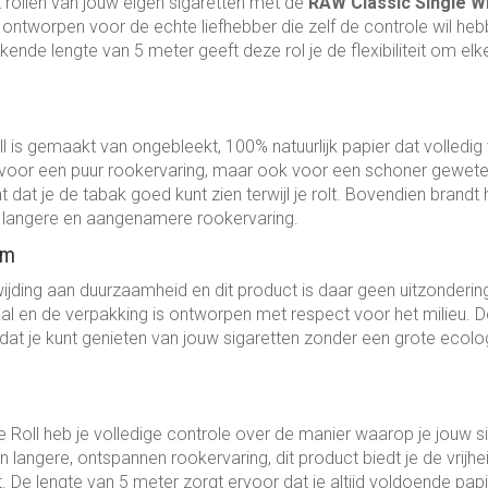
et rollen van jouw eigen sigaretten met de
RAW Classic Single Wi
 ontworpen voor de echte liefhebber die zelf de controle wil he
kende lengte van 5 meter geeft deze rol je de flexibiliteit om el
 is gemaakt van ongebleekt, 100% natuurlijk papier dat volledig v
en voor een puur rookervaring, maar ook voor een schoner geweten
t dat je de tabak goed kunt zien terwijl je rolt. Bovendien brandt 
n langere en aangenamere rookervaring.
am
jding aan duurzaamheid en dit product is daar geen uitzondering
riaal en de verpakking is ontworpen met respect voor het milieu. 
 dat je kunt genieten van jouw sigaretten zonder een grote ecolo
Roll heb je volledige controle over de manier waarop je jouw siga
en langere, ontspannen rookervaring, dit product biedt je de vrij
wilt. De lengte van 5 meter zorgt ervoor dat je altijd voldoende pa