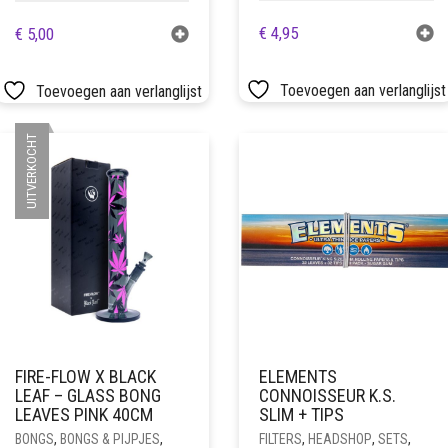
€
4,95
€
5,00
Toevoegen aan verlanglijst
Toevoegen aan verlanglijst
UITVERKOCHT
FIRE-FLOW X BLACK
ELEMENTS
LEAF – GLASS BONG
CONNOISSEUR K.S.
LEAVES PINK 40CM
SLIM + TIPS
BONGS
,
BONGS & PIJPJES
,
FILTERS
,
HEADSHOP
,
SETS
,