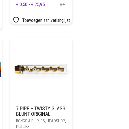
DIT
PRIJSKLASSE:
€
0,50
-
€
25,95
PRODUCT
€ 0,50
HEEFT
TOT
Toevoegen aan verlanglijst
MEERDERE
€ 25,95
VARIATIES.
DEZE
OPTIE
KAN
GEKOZEN
WORDEN
OP
DE
PRODUCTPAGINA
7 PIPE – TWISTY GLASS
BLUNT ORIGINAL
BONGS & PIJPJES
,
HEADSHOP
,
PIJPJES