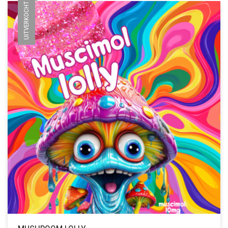
UITVERKOCHT
DEZE
OPTIE
KAN
GEKOZEN
WORDEN
OP
DE
PRODUCTPAGINA