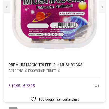
PREMIUM MAGIC TRUFFELS – MUSHROCKS
PSILOCYBE
,
SHROOMSHOP
,
TRUFFELS
DIT
PRIJSKLASSE:
€
19,95
-
€
22,95
PRODUCT
€ 19,95
HEEFT
TOT
Toevoegen aan verlanglijst
MEERDERE
€ 22,95
VARIATIES.