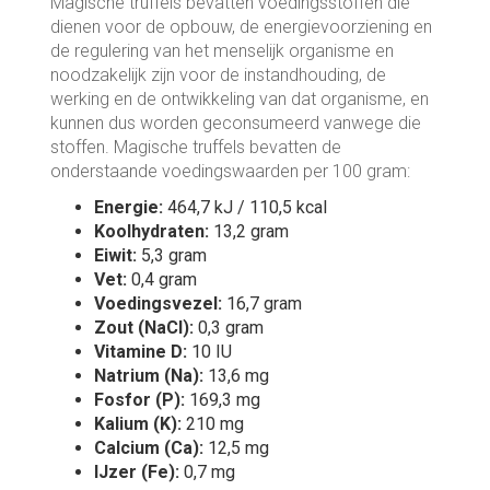
Magische truffels bevatten voedingsstoffen die
dienen voor de opbouw, de energievoorziening en
de regulering van het menselijk organisme en
noodzakelijk zijn voor de instandhouding, de
werking en de ontwikkeling van dat organisme, en
kunnen dus worden geconsumeerd vanwege die
stoffen. Magische truffels bevatten de
onderstaande voedingswaarden per 100 gram:
Energie:
464,7 kJ / 110,5 kcal
Koolhydraten:
13,2 gram
Eiwit:
5,3 gram
Vet:
0,4 gram
Voedingsvezel:
16,7 gram
Zout (NaCl):
0,3 gram
Vitamine D:
10 IU
Natrium (Na):
13,6 mg
Fosfor (P):
169,3 mg
Kalium (K):
210 mg
Calcium (Ca):
12,5 mg
IJzer (Fe):
0,7 mg