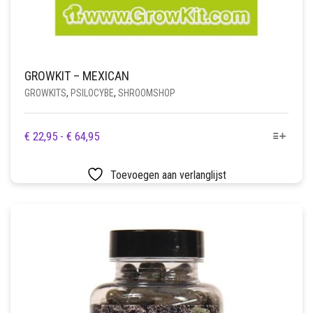
GROWKIT – MEXICAN
GROWKITS
,
PSILOCYBE
,
SHROOMSHOP
DIT
PRIJSKLASSE:
€
22,95
-
€
64,95
PRODUCT
€ 22,95
HEEFT
TOT
Toevoegen aan verlanglijst
MEERDERE
€ 64,95
VARIATIES.
DEZE
OPTIE
KAN
GEKOZEN
WORDEN
OP
DE