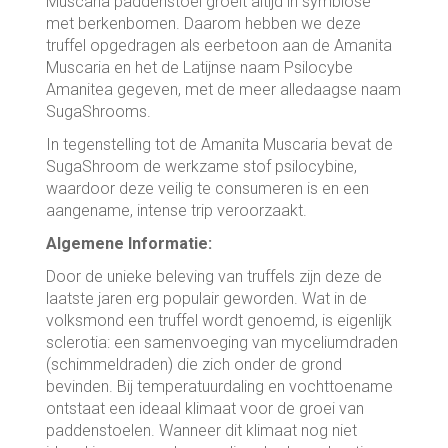
Muscaria paddenstoel groeit altijd in symbiose
met berkenbomen. Daarom hebben we deze
truffel opgedragen als eerbetoon aan de Amanita
Muscaria en het de Latijnse naam Psilocybe
Amanitea gegeven, met de meer alledaagse naam
SugaShrooms.
In tegenstelling tot de Amanita Muscaria bevat de
SugaShroom de werkzame stof psilocybine,
waardoor deze veilig te consumeren is en een
aangename, intense trip veroorzaakt.
Algemene Informatie:
Door de unieke beleving van truffels zijn deze de
laatste jaren erg populair geworden. Wat in de
volksmond een truffel wordt genoemd, is eigenlijk
sclerotia: een samenvoeging van myceliumdraden
(schimmeldraden) die zich onder de grond
bevinden. Bij temperatuurdaling en vochttoename
ontstaat een ideaal klimaat voor de groei van
paddenstoelen. Wanneer dit klimaat nog niet