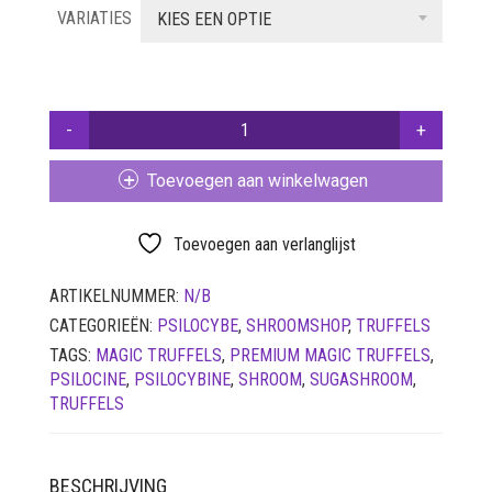
VARIATIES
tot
KIES EEN OPTIE
SETS
€ 23,95
VETVRIJ PAPIER
PREMIUM
MAGIC
TRUFFELS
Toevoegen aan winkelwagen
-
SUGASHROOM
AANTAL
Toevoegen aan verlanglijst
ARTIKELNUMMER:
N/B
CATEGORIEËN:
PSILOCYBE
,
SHROOMSHOP
,
TRUFFELS
TAGS:
MAGIC TRUFFELS
,
PREMIUM MAGIC TRUFFELS
,
PSILOCINE
,
PSILOCYBINE
,
SHROOM
,
SUGASHROOM
,
TRUFFELS
BESCHRIJVING