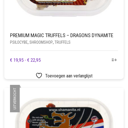
PREMIUM MAGIC TRUFFELS – DRAGONS DYNAMITE
PSILOCYBE
,
SHROOMSHOP
,
TRUFFELS
DIT
PRIJSKLASSE:
€
19,95
-
€
22,95
PRODUCT
€ 19,95
HEEFT
TOT
Toevoegen aan verlanglijst
MEERDERE
€ 22,95
VARIATIES.
UITVERKOCHT
DEZE
OPTIE
KAN
GEKOZEN
WORDEN
OP