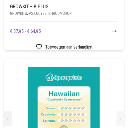
GROWKIT – B PLUS
GROWKITS
,
PSILOCYBE
,
SHROOMSHOP
DIT
PRIJSKLASSE:
€
37,95
-
€
64,95
PRODUCT
€ 37,95
HEEFT
TOT
Toevoegen aan verlanglijst
MEERDERE
€ 64,95
VARIATIES.
DEZE
OPTIE
KAN
GEKOZEN
WORDEN
OP
DE
PRODUCTPAGINA