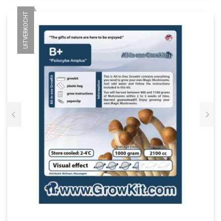
VARIATIES.
SETS
UITVERKOCHT
DEZE
OPTIE
VETVRIJ PAPIER
KAN
GEKOZEN
WORDEN
OP
DE
PRODUCTPAGINA