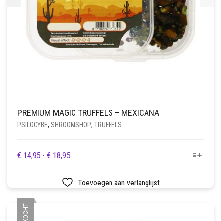
PREMIUM MAGIC TRUFFELS – MEXICANA
PSILOCYBE
,
SHROOMSHOP
,
TRUFFELS
DIT
PRIJSKLASSE:
€
14,95
-
€
18,95
PRODUCT
€ 14,95
HEEFT
TOT
Toevoegen aan verlanglijst
MEERDERE
€ 18,95
VARIATIES.
DEZE
OPTIE