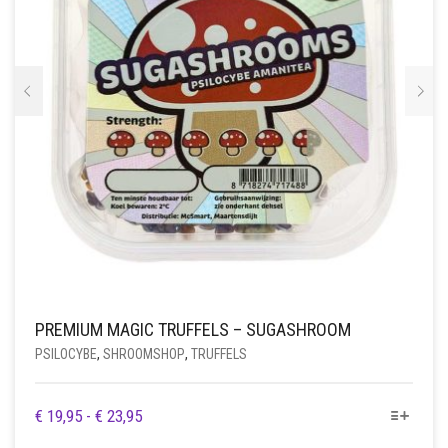
OP
DE
PRODUCTPAGINA
PREMIUM MAGIC TRUFFELS – SUGASHROOM
PSILOCYBE
,
SHROOMSHOP
,
TRUFFELS
DIT
PRIJSKLASSE:
€
19,95
-
€
23,95
PRODUCT
€ 19,95