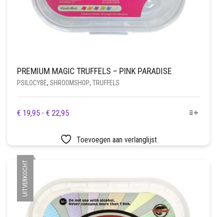
PREMIUM MAGIC TRUFFELS – PINK PARADISE
PSILOCYBE
,
SHROOMSHOP
,
TRUFFELS
DIT
PRIJSKLASSE:
€
19,95
-
€
22,95
PRODUCT
€ 19,95
HEEFT
TOT
Toevoegen aan verlanglijst
MEERDERE
€ 22,95
VARIATIES.
UITVERKOCHT
DEZE
OPTIE
KAN
GEKOZEN
WORDEN