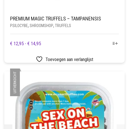
PREMIUM MAGIC TRUFFELS – TAMPANENSIS
PSILOCYBE
,
SHROOMSHOP
,
TRUFFELS
DIT
PRIJSKLASSE:
€
12,95
-
€
14,95
PRODUCT
€ 12,95
HEEFT
TOT
Toevoegen aan verlanglijst
MEERDERE
€ 14,95
VARIATIES.
UITVERKOCHT
DEZE
OPTIE
KAN
GEKOZEN
WORDEN
OP
DE
PRODUCTPAGINA