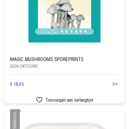
MAGIC MUSHROOMS SPOREPRINTS
GEEN CATEGORIE
DIT
€
18,95
PRODUCT
HEEFT
Toevoegen aan verlanglijst
MEERDERE
VARIATIES.
UITVERKOCHT
DEZE
OPTIE
KAN