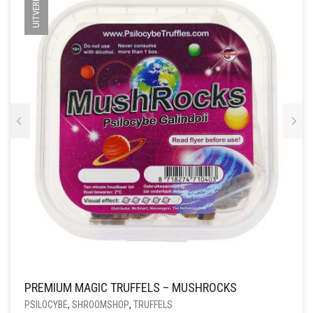
UITVERKOCHT
KAN
GEKOZEN
WORDEN
OP
DE
PRODUCTPAGINA
PREMIUM MAGIC TRUFFELS – MUSHROCKS
PSILOCYBE
,
SHROOMSHOP
,
TRUFFELS