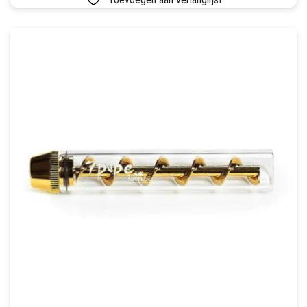
MEERDERE
VARIATIES.
DEZE
OPTIE
KAN
GEKOZEN
WORDEN
OP
DE
PRODUCTPAGINA