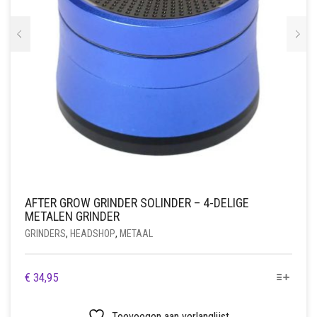
AFTER GROW GRINDER SOLINDER – 4-DELIGE
METALEN GRINDER
GRINDERS
,
HEADSHOP
,
METAAL
DIT
€
34,95
PRODUCT
HEEFT
Toevoegen aan verlanglijst