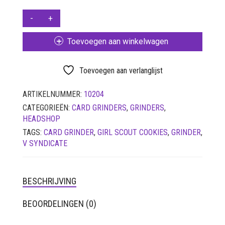
SETS
GIRL
SCOUT
VETVRIJ PAPIER
COOKIES
Toevoegen aan winkelwagen
CARD
GRINDER-
V-
Toevoegen aan verlanglijst
SYNDICATE
AANTAL
ARTIKELNUMMER:
10204
CATEGORIEËN:
CARD GRINDERS
,
GRINDERS
,
HEADSHOP
TAGS:
CARD GRINDER
,
GIRL SCOUT COOKIES
,
GRINDER
,
V SYNDICATE
BESCHRIJVING
BEOORDELINGEN (0)