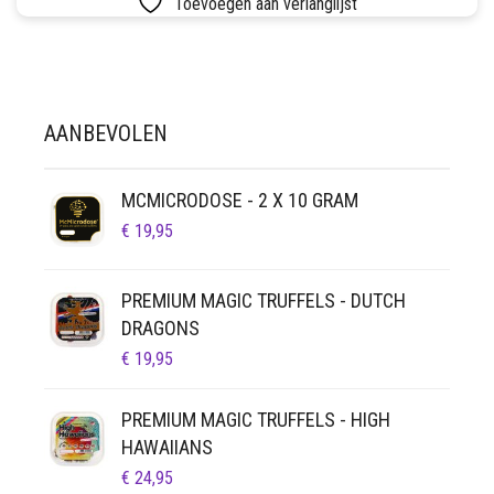
Toevoegen aan verlanglijst
LUCHTDICHT
FILTERS
SETS
VETVRIJ PAPIER
AANBEVOLEN
MCMICRODOSE - 2 X 10 GRAM
€
19,95
PREMIUM MAGIC TRUFFELS - DUTCH
DRAGONS
€
19,95
PREMIUM MAGIC TRUFFELS - HIGH
HAWAIIANS
€
24,95