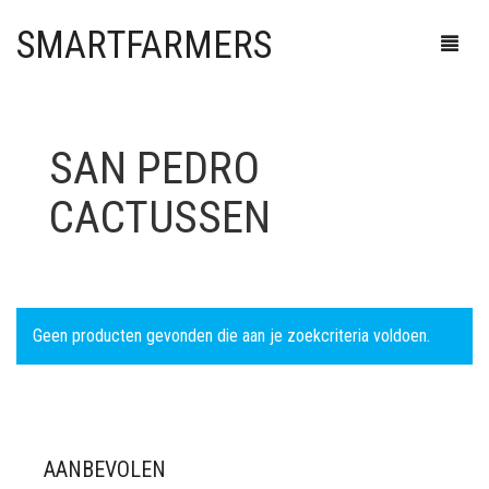
SMARTFARMERS
SAN PEDRO
HEALTHSHOP
CACTUSSEN
SMARTSHOP
CBD
HEADSHOP
GENEESKRACHTIGE PADDESTOELEN
DRUGSTESTEN
CBD EDIBLES
SEEDSHOP
HERSTEL
EROTIEK
AANSTEKERS
CBD SUPPLEMENTEN
Geen producten gevonden die aan je zoekcriteria voldoen.
SHROOMSHOP
MICRODOSING
EXTRACTEN
ASBAKKEN
AUTO FLOWERING
CBD OIL
CLIPPER®
CANNASHOP
MINERALEN
KANNA
BLUNTS & WRAPS
CBD
GENEESKRACHTIGE PADDESTOELEN
JET FLAME
SUPPLEMENTEN
KRATOM
BONGS & PIJPJES
FEMINIZED
GROWKITS
VAPE
ZIPPO
SIGAAR BLUNT
0
CART
AANBEVOLEN