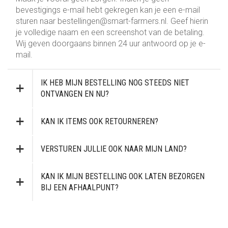
MESCALINE
GRINDERS
REGULAR
MUSCIMOL
CBG
GOUD
DROMERIG
PALMBLAD
PIJPJES
bevestigings e-mail hebt gekregen kan je een e-mail
sturen naar bestellingen@smart-farmers.nl. Geef hierin
PARTY SUPPLEMENTEN
RAW
USA
TRIPSTOPPER
H4CBD
GROEN
ENERGIEK
CACTUSSEN ZADEN
ONDERDELEN
CARD GRINDERS
je volledige naam en een screenshot van de betaling.
Wij geven doorgaans binnen 24 uur antwoord op je e-
mail.
RAPÉ
ROLLING TRAYS
SEED BANK
TRUFFELS
HHC-P
ROOD
EXTRACTEN
PEYOTE CACTUSSEN
REINIGING GEREI
HOUT
SALVIA
ROOKACCESSOIRES
SPOREN
THC-H
VLOEISTOF
LUSTOPWEKKEND
SAN PEDRO CACTUSSEN
KURIPE
METAAL
BARNEY’S FARM
IK HEB MIJN BESTELLING NOG STEEDS NIET
ONTVANGEN EN NU?
WIEROOK
OPSLAG
THC-P
WIT
PSYCHEDELISCH
PLASTIC
ROLMACHINE
CHRONIC CAVIAR
SPOREN INJECTIES
KAN IK ITEMS OOK RETOURNEREN?
PURIZE®
GEEL
RUSTGEVEND
STEEN
CAPSULEREN
ROYAL QUEEN SEEDS
SPOREPRINTS
VLOEI, TIP & FILTERS
TRIP
FLESJES
SOMA’S SACRED SEEDS
VERSTUREN JULLIE OOK NAAR MIJN LAND?
WEEGSCHALEN
TRIPSTOPPER
HOUDERS
VLOEI
STONED APE SEEDS
KAN IK MIJN BESTELLING OOK LATEN BEZORGEN
BIJ EEN AFHAALPUNT?
SPIRITUEEL
KISTJE
TIPS
LUCHTDICHT
FILTERS