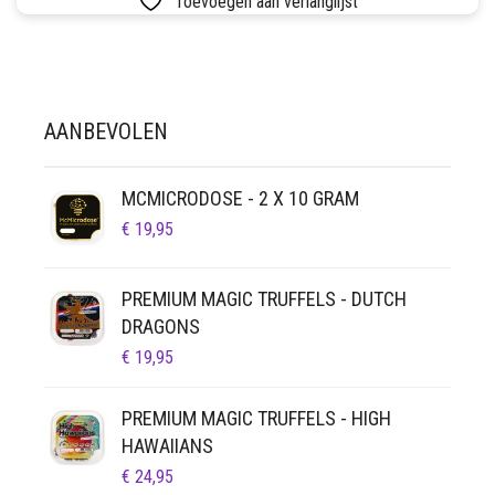
Toevoegen aan verlanglijst
MEERDERE
SETS
VARIATIES.
DEZE
VETVRIJ PAPIER
OPTIE
KAN
AANBEVOLEN
GEKOZEN
WORDEN
OP
MCMICRODOSE - 2 X 10 GRAM
DE
PRODUCTPAGINA
€
19,95
PREMIUM MAGIC TRUFFELS - DUTCH
DRAGONS
€
19,95
PREMIUM MAGIC TRUFFELS - HIGH
HAWAIIANS
€
24,95