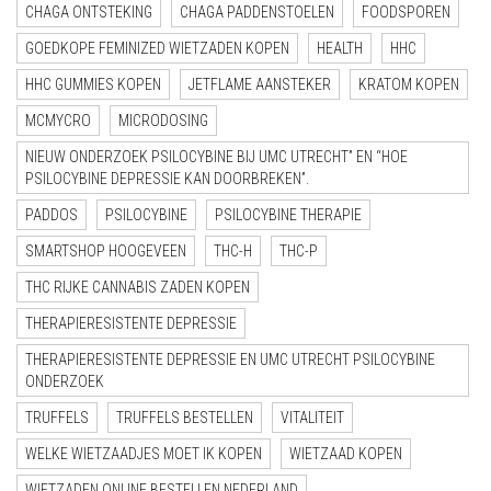
CHAGA ONTSTEKING
CHAGA PADDENSTOELEN
FOODSPOREN
GOEDKOPE FEMINIZED WIETZADEN KOPEN
HEALTH
HHC
HHC GUMMIES KOPEN
JETFLAME AANSTEKER
KRATOM KOPEN
MCMYCRO
MICRODOSING
NIEUW ONDERZOEK PSILOCYBINE BIJ UMC UTRECHT” EN “HOE
PSILOCYBINE DEPRESSIE KAN DOORBREKEN”.
PADDOS
PSILOCYBINE
PSILOCYBINE THERAPIE
SMARTSHOP HOOGEVEEN
THC-H
THC-P
THC RIJKE CANNABIS ZADEN KOPEN
THERAPIERESISTENTE DEPRESSIE
THERAPIERESISTENTE DEPRESSIE EN UMC UTRECHT PSILOCYBINE
ONDERZOEK
TRUFFELS
TRUFFELS BESTELLEN
VITALITEIT
WELKE WIETZAADJES MOET IK KOPEN
WIETZAAD KOPEN
WIETZADEN ONLINE BESTELLEN NEDERLAND