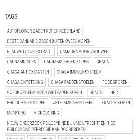
VITAMINES
KRUIDEN
CONES
F1 HYBRID
MICRODOSING
CBD
CAPSULES
HEMPWRAPS
BONGS
TAGS
MESCALINE
GRINDERS
REGULAR
MUSCIMOL
CBG
GOUD
DROMERIG
PALMBLAD
PIJPJES
AUTOFLOWER ZADEN KOPEN NEDERLAND
PARTY SUPPLEMENTEN
RAW
USA
TRIPSTOPPER
H4CBD
GROEN
ENERGIEK
CACTUSSEN ZADEN
ONDERDELEN
CARD GRINDERS
BESTE CANNABIS ZADEN BUITENKWEEK KOPEN
RAPÉ
ROLLING TRAYS
SEED BANK
TRUFFELS
HHC-P
ROOD
EXTRACTEN
PEYOTE CACTUSSEN
REINIGING GEREI
HOUT
BLAUWE LOTUS EXTRACT
CAMAGRA VOOR VROUWEN
SALVIA
ROOKACCESSOIRES
SPOREN
THC-H
VLOEISTOF
LUSTOPWEKKEND
SAN PEDRO CACTUSSEN
KURIPE
METAAL
BARNEY’S FARM
CANNABINOIDEN
CANNABIS ZADEN KOPEN
CHAGA
CHAGA ANTIOXIDANTEN
CHAGA IMMUUNSYSTEEM
WIEROOK
OPSLAG
THC-P
WIT
PSYCHEDELISCH
PLASTIC
ROLMACHINE
CHRONIC CAVIAR
SPOREN INJECTIES
CHAGA ONTSTEKING
CHAGA PADDENSTOELEN
FOODSPOREN
PURIZE®
GEEL
RUSTGEVEND
STEEN
CAPSULEREN
ROYAL QUEEN SEEDS
SPOREPRINTS
GOEDKOPE FEMINIZED WIETZADEN KOPEN
HEALTH
HHC
HHC GUMMIES KOPEN
JETFLAME AANSTEKER
KRATOM KOPEN
VLOEI, TIP & FILTERS
TRIP
FLESJES
SOMA’S SACRED SEEDS
MCMYCRO
MICRODOSING
WEEGSCHALEN
TRIPSTOPPER
HOUDERS
VLOEI
STONED APE SEEDS
NIEUW ONDERZOEK PSILOCYBINE BIJ UMC UTRECHT” EN “HOE
PSILOCYBINE DEPRESSIE KAN DOORBREKEN”.
SPIRITUEEL
KISTJE
TIPS