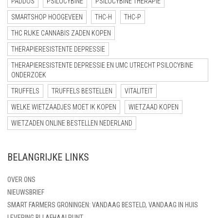
PADDOS
PSILOCYBINE
PSILOCYBINE THERAPIE
LUCHTDICHT
FILTERS
SMARTSHOP HOOGEVEEN
THC-H
THC-P
SETS
THC RIJKE CANNABIS ZADEN KOPEN
THERAPIERESISTENTE DEPRESSIE
VETVRIJ PAPIER
THERAPIERESISTENTE DEPRESSIE EN UMC UTRECHT PSILOCYBINE
ONDERZOEK
TRUFFELS
TRUFFELS BESTELLEN
VITALITEIT
WELKE WIETZAADJES MOET IK KOPEN
WIETZAAD KOPEN
WIETZADEN ONLINE BESTELLEN NEDERLAND
BELANGRIJKE LINKS
OVER ONS
NIEUWSBRIEF
SMART FARMERS GRONINGEN: VANDAAG BESTELD, VANDAAG IN HUIS
LEVERING BIJ AFHAALPUNT