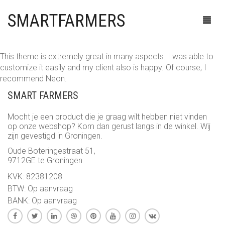
SMARTFARMERS
This theme is extremely great in many aspects. I was able to
customize it easily and my client also is happy. Of course, I
HEALTHSHOP
recommend Neon.
SMART FARMERS
SMARTSHOP
CBD
Mocht je een product die je graag wilt hebben niet vinden
HEADSHOP
GENEESKRACHTIGE PADDESTOELEN
DRUGSTESTEN
CBD EDIBLES
op onze webshop? Kom dan gerust langs in de winkel. Wij
zijn gevestigd in Groningen.
SEEDSHOP
HERSTEL
EROTIEK
AANSTEKERS
CBD SUPPLEMENTEN
Oude Boteringestraat 51,
9712GE te Groningen
SHROOMSHOP
MICRODOSING
EXTRACTEN
ASBAKKEN
AUTO FLOWERING
CBD OIL
CLIPPER®
KVK: 82381208
BTW: Op aanvraag
CANNASHOP
MINERALEN
KANNA
BLUNTS & WRAPS
CBD
GENEESKRACHTIGE PADDESTOELEN
JET FLAME
BANK: Op aanvraag
SUPPLEMENTEN
KRATOM
BONGS & PIJPJES
FEMINIZED
GROWKITS
VAPE
ZIPPO
SIGAAR BLUNT
0
CART