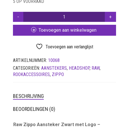
5 OP VOORRAAD
SETS
RAW
VETVRIJ PAPIER
ZIPPO
LIGHTER
Toevoegen aan winkelwagen
BLACK
WITH
LOGO
Toevoegen aan verlanglijst
AANTAL
ARTIKELNUMMER:
10068
CATEGORIEËN:
AANSTEKERS
,
HEADSHOP
,
RAW
,
ROOKACCESSOIRES
,
ZIPPO
BESCHRIJVING
BEOORDELINGEN (0)
Raw Zippo Aansteker Zwart met Logo –