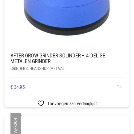
AFTER GROW GRINDER SOLINDER – 4-DELIGE
METALEN GRINDER
GRINDERS
,
HEADSHOP
,
METAAL
DIT
€
34,95
PRODUCT
HEEFT
Toevoegen aan verlanglijst
MEERDERE
VARIATIES.
UITVERKOCHT
DEZE
OPTIE
KAN