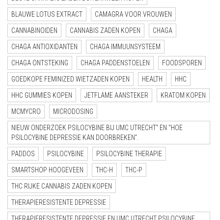
BLAUWE LOTUS EXTRACT
CAMAGRA VOOR VROUWEN
CANNABINOIDEN
CANNABIS ZADEN KOPEN
CHAGA
CHAGA ANTIOXIDANTEN
CHAGA IMMUUNSYSTEEM
CHAGA ONTSTEKING
CHAGA PADDENSTOELEN
FOODSPOREN
GOEDKOPE FEMINIZED WIETZADEN KOPEN
HEALTH
HHC
HHC GUMMIES KOPEN
JETFLAME AANSTEKER
KRATOM KOPEN
MCMYCRO
MICRODOSING
NIEUW ONDERZOEK PSILOCYBINE BIJ UMC UTRECHT” EN “HOE
PSILOCYBINE DEPRESSIE KAN DOORBREKEN”.
PADDOS
PSILOCYBINE
PSILOCYBINE THERAPIE
SMARTSHOP HOOGEVEEN
THC-H
THC-P
THC RIJKE CANNABIS ZADEN KOPEN
THERAPIERESISTENTE DEPRESSIE
THERAPIERESISTENTE DEPRESSIE EN UMC UTRECHT PSILOCYBINE