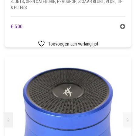
BLUNTS
,
GEEN CATEGORIE
,
HEADSHOP
,
SIGAAR BLUNT
,
VLOEI, TIP
& FILTERS
€
5,00
Toevoegen aan verlanglijst