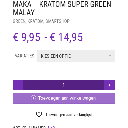
MAKA – KRATOM SUPER GREEN
SETS
MALAY
VETVRIJ PAPIER
GREEN
,
KRATOM
,
SMARTSHOP
Prijsklass
€
9,95
-
€
14,95
€ 9,95
VARIATIES
tot
KIES EEN OPTIE
€ 14,95
MAKA
-
KRATOM
Toevoegen aan winkelwagen
SUPER
GREEN
MALAY
Toevoegen aan verlanglijst
AANTAL