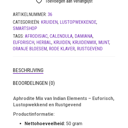
Toevoegen aan verlanglijst
SETS
ARTIKELNUMMER:
36
VETVRIJ PAPIER
CATEGORIEËN:
KRUIDEN
,
LUSTOPWEKKENDE
,
SMARTSHOP
TAGS:
AFRODISIAC
,
CALENDULA
,
DAMIANA
,
EUFORISCH
,
HERBAL
,
KRUIDEN
,
KRUIDENMIX
,
MUNT
,
ORANJE BLOESEM
,
RODE KLAVER
,
RUSTGEVEND
BESCHRIJVING
BEOORDELINGEN (0)
Aphrodite Mix van Indian Elements – Euforisch,
Lustopwekkend en Rustgevend
Productinformatie:
Nettohoeveelheid:
50 gram