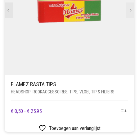
FLAMEZ RASTA TIPS
HEADSHOP
,
ROOKACCESSOIRES
,
TIPS
,
VLOEI, TIP & FILTERS
DIT
PRIJSKLASSE:
€
0,50
-
€
25,95
PRODUCT
€ 0,50
HEEFT
TOT
Toevoegen aan verlanglijst
MEERDERE
€ 25,95
VARIATIES.