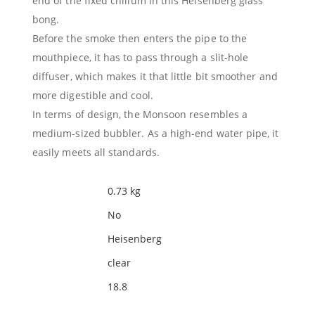
end of the fixed chillum in this Heisenberg glass
bong.
Before the smoke then enters the pipe to the
mouthpiece, it has to pass through a slit-hole
diffuser, which makes it that little bit smoother and
more digestible and cool.
In terms of design, the Monsoon resembles a
medium-sized bubbler. As a high-end water pipe, it
easily meets all standards.
Product weight
0.73 kg
Age verification
No
Manufacturer
Heisenberg
Color
clear
Cut
18.8