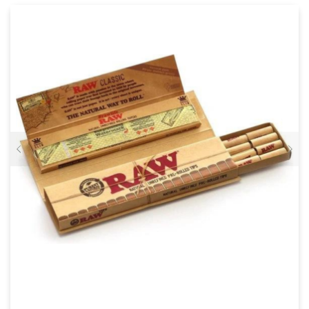
DEZE
OPTIE
KAN
GEKOZEN
WORDEN
OP
DE
PRODUCTPAGINA