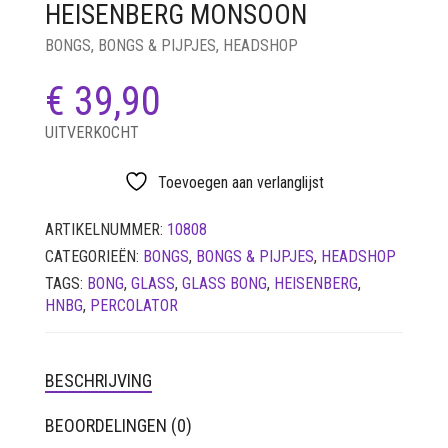
HEISENBERG MONSOON
LUCHTDICHT
FILTERS
BONGS
,
BONGS & PIJPJES
,
HEADSHOP
SETS
€
39,90
VETVRIJ PAPIER
UITVERKOCHT
Toevoegen aan verlanglijst
ARTIKELNUMMER:
10808
CATEGORIEËN:
BONGS
,
BONGS & PIJPJES
,
HEADSHOP
TAGS:
BONG
,
GLASS
,
GLASS BONG
,
HEISENBERG
,
HNBG
,
PERCOLATOR
BESCHRIJVING
BEOORDELINGEN (0)