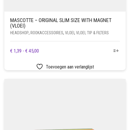
MASCOTTE – ORIGINAL SLIM SIZE WITH MAGNET
(VLOEI)
HEADSHOP
,
ROOKACCESSOIRES
,
VLOEI
,
VLOEI, TIP & FILTERS
DIT
PRIJSKLASSE:
€
1,39
-
€
45,00
PRODUCT
€ 1,39
HEEFT
TOT
Toevoegen aan verlanglijst
MEERDERE
€ 45,00
VARIATIES.
DEZE
OPTIE
KAN
GEKOZEN
WORDEN
OP
DE
PRODUCTPAGINA