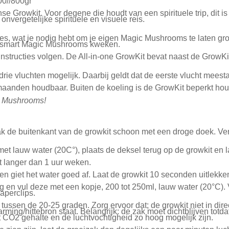
00//800gr
 Growkit. Voor degene die houdt van een spirituele trip, dit is
nvergetelijke spirituele en visuele reis.
les, wat je nodig hebt om je eigen Magic Mushrooms te laten gro
Mcsmart Magic Mushrooms kweken.
nstructies volgen. De All-in-one GrowKit bevat naast de GrowKit,
rie vluchten mogelijk. Daarbij geldt dat de eerste vlucht meesta
maanden houdbaar. Buiten de koeling is de GrowKit beperkt hou
c Mushrooms!
 de buitenkant van de growkit schoon met een droge doek. Ve
met lauw water (20C°), plaats de deksel terug op de growkit en 
it langer dan 1 uur weken.
en giet het water goed af. Laat de growkit 10 seconden uitlekke
g en vul deze met een kopje, 200 tot 250ml, lauw water (20°C)
aperclips.
tussen de 20-25 graden. Zorg ervoor dat; de growkit niet in direc
arming/hittebron staat. Belangrijk: de zak moet dichtblijven tot
t CO2 gehalte en de luchtvochtigheid zo hoog mogelijk zijn.