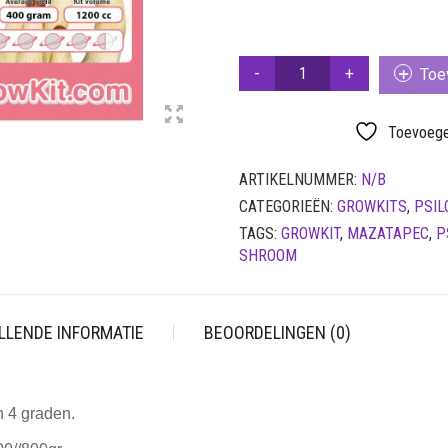
GROWKIT
Toe
-
MAZATAPEC
AANTAL
Toevoegen
ARTIKELNUMMER:
N/B
CATEGORIEËN:
GROWKITS
,
PSIL
TAGS:
GROWKIT
,
MAZATAPEC
,
P
SHROOM
LLENDE INFORMATIE
BEOORDELINGEN (0)
 4 graden.