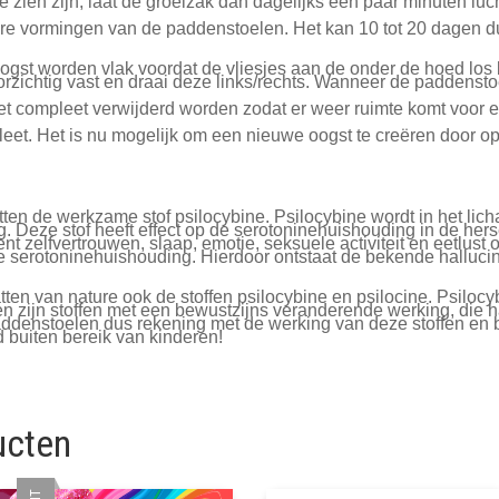
 zien zijn, laat de groeizak dan dagelijks een paar minuten luc
are vormingen van de paddenstoelen. Het kan 10 tot 20 dagen d
st worden vlak voordat de vliesjes aan de onder de hoed los
orzichtig vast en draai deze links/rechts. Wanneer de paddenstoel
et compleet verwijderd worden zodat er weer ruimte komt voor 
leet. Het is nu mogelijk om een nieuwe oogst te creëren door op
en de werkzame stof psilocybine. Psilocybine wordt in het lich
. Deze stof heeft effect op de serotoninehuishouding in de hers
t zelfvertrouwen, slaap, emotie, seksuele activiteit en eetlust 
 serotoninehuishouding. Hierdoor ontstaat de bekende hallucin
n van nature ook de stoffen psilocybine en psilocine. Psilocyb
n zijn stoffen met een bewustzijns veranderende werking, die 
ddenstoelen dus rekening met de werking van deze stoffen en 
d buiten bereik van kinderen!
ucten