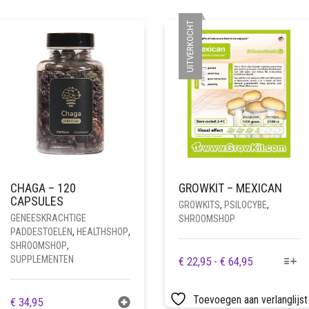
DEZE
OPTIE
UITVERKOCHT
KAN
GEKOZEN
WORDEN
OP
DE
PRODUCTPAGINA
CHAGA – 120
GROWKIT – MEXICAN
CAPSULES
GROWKITS
,
PSILOCYBE
,
GENEESKRACHTIGE
SHROOMSHOP
PADDESTOELEN
,
HEALTHSHOP
,
SHROOMSHOP
,
DIT
SUPPLEMENTEN
PRIJSKLASS
€
22,95
-
€
64,95
PRODUCT
€ 22,95
HEEFT
TOT
Toevoegen aan verlanglijst
€
34,95
MEERDERE