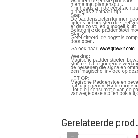
Wanneer de eerste pinheads* te
hierna met plantenspuit.
*Pinheads zijn de eerst zichtb
pinheads zichtbaar zijn.
Stap 7
De paddenstoelen kunnen geoog
tijdens het oogsten de steel vo
er dan zo volledig mogelijk uit.
Belangrijk: de paddenstoel mo
Stap 8
Gefeliciteerd, de oogst is comp
doorlopen.
www.growkit.com
Ga ook naar:
Werking:
Magische paddenstoelen bevatt
stof met hallucinerende werking
de hersenen die signalen omtren
een ‘magische’ invloed op deze
LET OP:
Magische Paddenstoelen bevatte
hallucinogenen. Hallucinogene
Houd bij consumptie van de pa
vanwege deze stoffen ook altij
Gerelateerde prod