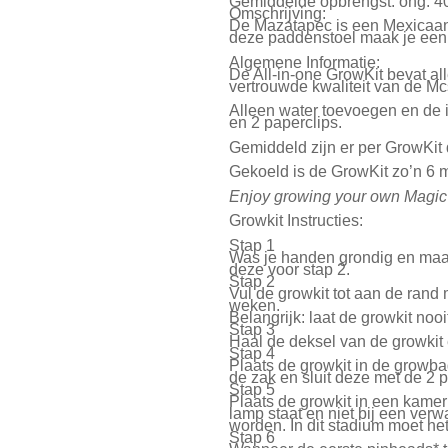
Gemiddelde opbrengst:
ong. 4
Omschrijving:
De Mazatapec is een Mexicaanse
deze paddenstoel maak je een o
Algemene Informatie:
De All-in-one GrowKit bevat al
vertrouwde kwaliteit van de 
Alleen water toevoegen en de i
en 2 paperclips.
Gemiddeld zijn er per GrowKit d
Gekoeld is de GrowKit zo’n 6 
Enjoy growing your own Magi
Growkit Instructies:
Stap 1
Was je handen grondig en maak
deze voor stap 2.
Stap 2
Vul de growkit tot aan de rand 
weken.
Belangrijk: laat de growkit noo
Stap 3
Haal de deksel van de growkit 
Stap 4
Plaats de growkit in de growba
de zak en sluit deze met de 2 p
Stap 5
Plaats de growkit in een kamer 
lamp staat en niet bij een verw
worden. In dit stadium moet he
Stap 6