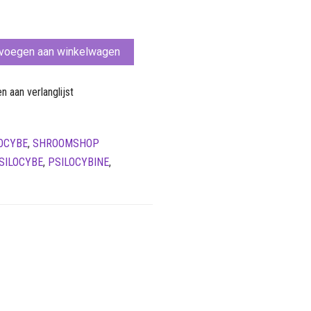
€ 64,95
voegen aan winkelwagen
 aan verlanglijst
OCYBE
,
SHROOMSHOP
SILOCYBE
,
PSILOCYBINE
,