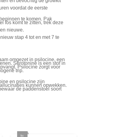
hten en bevochtig de growkit
uren voordat de eerste
 beginnen te komen. Pak
 los komt te zitten, trek deze
een nieuwe.
nieuw stap 4 tot en met 7 te
aam omgezet in psilocine, een
enen. Serotonine is een stof in
opvangt. Psilocine zorgt voor
ogene trip.
ine en psilocine zijn
hallucinaties kunnen opwekken.
bewaar de paddenstoel soort