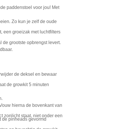
 de paddenstoel voor jou! Met
eien. Zo kun je zelf de oude
 een groeizak met luchtfilters
l de grootste opbrengst levert.
dbaar.
rwijder de deksel en bewaar
laat de growkit 5 minuten
n.
. Vouw hierna de bovenkant van
t zonlicht staat, niet onder een
dat de pinheads gevormd