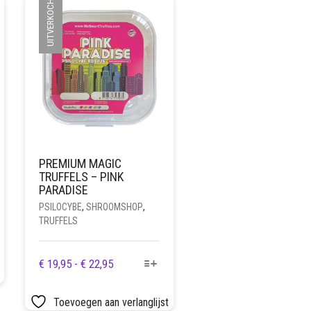
UITVERKOCHT
PREMIUM MAGIC
TRUFFELS – PINK
PARADISE
PSILOCYBE
,
SHROOMSHOP
,
TRUFFELS
DIT
PRIJSKLASSE:
€
19,95
-
€
22,95
PRODUCT
€ 19,95
HEEFT
TOT
Toevoegen aan verlanglijst
MEERDERE