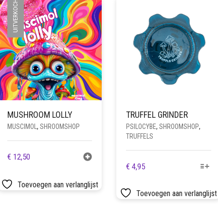
UITVERKOCHT
MUSHROOM LOLLY
TRUFFEL GRINDER
MUSCIMOL
,
SHROOMSHOP
PSILOCYBE
,
SHROOMSHOP
,
TRUFFELS
€
12,50
DIT
€
4,95
PRODUCT
Toevoegen aan verlanglijst
HEEFT
Toevoegen aan verlanglijst
MEERDERE
VARIATIES.