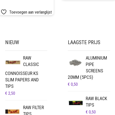
€ 64,95
VARIATIES.
DEZE
Toevoegen aan verlanglijst
OPTIE
KAN
GEKOZEN
WORDEN
OP
NIEUW
LAAGSTE PRIJS
DE
PRODUCTP
RAW
ALUMINIUM
CLASSIC
PIPE
SCREENS
CONNOISSEUR KS
20MM (5PCS)
SLIM PAPERS AND
€
0,50
TIPS
€
2,50
RAW BLACK
TIPS
RAW FILTER
€
0,50
TIPS