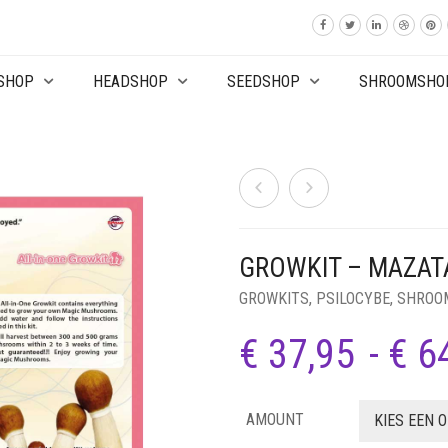
SHOP
HEADSHOP
SEEDSHOP
SHROOMSHO
GROWKIT – MAZAT
GROWKITS
,
PSILOCYBE
,
SHROO
€
37,95
-
€
64
AMOUNT
KIES EEN 