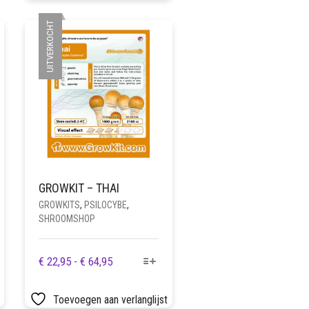
€ 22,95
VARIATIES.
UITVERKOCHT
DEZE
OPTIE
KAN
GEKOZEN
WORDEN
OP
DE
PRODUCTPAGINA
GROWKIT – THAI
GROWKITS
,
PSILOCYBE
,
SHROOMSHOP
DIT
E:
PRIJSKLASSE:
€
22,95
-
€
64,95
PRODUCT
€ 22,95
HEEFT
TOT
Toevoegen aan verlanglijst
MEERDERE