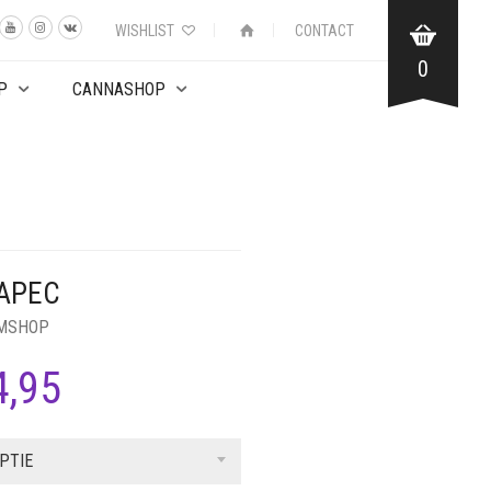
WISHLIST
CONTACT
0
P
CANNASHOP
APEC
MSHOP
Prijsklasse:
,95
€ 37,95
tot
OPTIE