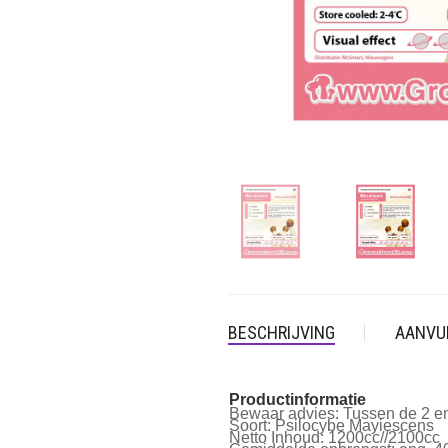
BESCHRIJVING
AANVU
Productinformatie
Bewaar advies:
Tussen de 2 en
Soort: Psilocybe
Mayiescens
Netto Inhoud:
1200cc//
2100cc