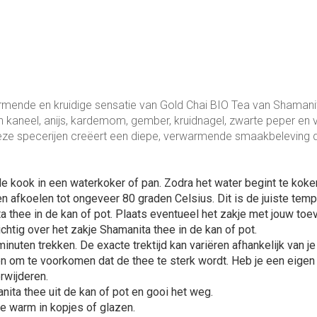
mende en kruidige sensatie van Gold Chai BIO Tea van Shamanit
 kaneel, anijs, kardemom, gember, kruidnagel, zwarte peper en v
e specerijen creëert een diepe, verwarmende smaakbeleving die
de kook in een waterkoker of pan. Zodra het water begint te koken
ten afkoelen tot ongeveer 80 graden Celsius. Dit is de juiste tem
a thee in de kan of pot. Plaats eventueel het zakje met jouw toev
chtig over het zakje Shamanita thee in de kan of pot.
inuten trekken. De exacte trektijd kan variëren afhankelijk van j
kken om te voorkomen dat de thee te sterk wordt. Heb je een eige
erwijderen.
nita thee uit de kan of pot en gooi het weg.
e warm in kopjes of glazen.