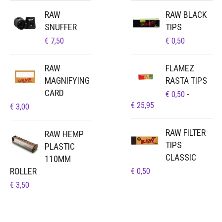
RAW
RAW BLACK
SNUFFER
TIPS
€
7,50
€
0,50
RAW
FLAMEZ
MAGNIFYING
RASTA TIPS
CARD
€
0,50
-
PRIJSKLASSE:
€
25,95
€
3,00
€ 0,50
TOT
RAW FILTER
RAW HEMP
€ 25,95
TIPS
PLASTIC
CLASSIC
110MM
ROLLER
€
0,50
€
3,50