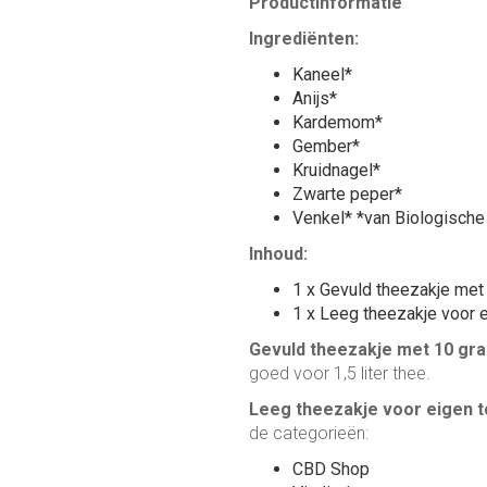
Productinformatie
Ingrediënten:
Kaneel*
Anijs*
Kardemom*
Gember*
Kruidnagel*
Zwarte peper*
Venkel* *van Biologische
Inhoud:
1 x Gevuld theezakje met
1 x Leeg theezakje voor 
Gevuld theezakje met 10 gra
goed voor 1,5 liter thee.
Leeg theezakje voor eigen 
de categorieën:
CBD Shop