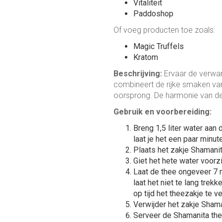
Vitaliteit
Paddoshop
Of voeg producten toe zoals:
Magic Truffels
Kratom
Beschrijving:
Ervaar de verwar
combineert de rijke smaken van
oorsprong. De harmonie van dez
Gebruik en voorbereiding:
Breng 1,5 liter water aan 
laat je het een paar minu
Plaats het zakje Shamanit
Giet het hete water voorzi
Laat de thee ongeveer 7 m
laat het niet te lang tre
op tijd het theezakje te v
Verwijder het zakje Shama
Serveer de Shamanita the