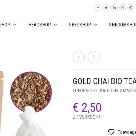
SHOP
HEADSHOP
SEEDSHOP
SHROOMSHO
GOLD CHAI BIO TE
EUFORISCHE
,
KRUIDEN
,
SMART
€
2,50
UITVERKOCHT
Toevoegen