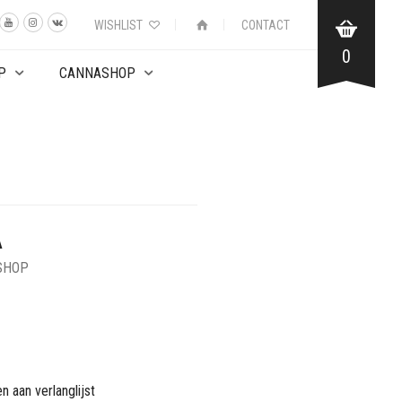
WISHLIST
CONTACT
0
P
CANNASHOP
A
SHOP
 aan verlanglijst