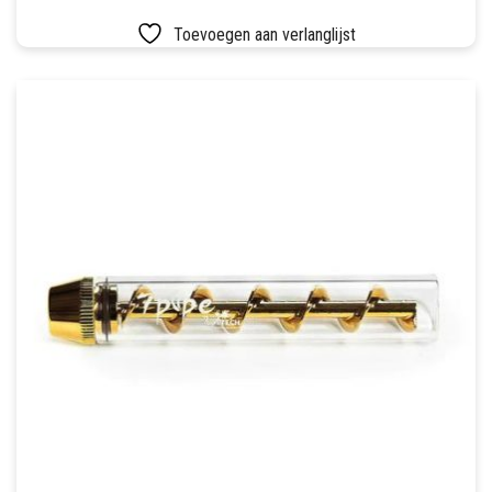
HEEFT
Toevoegen aan verlanglijst
MEERDERE
VARIATIES.
DEZE
OPTIE
KAN
GEKOZEN
WORDEN
OP
DE
PRODUCTPAGINA