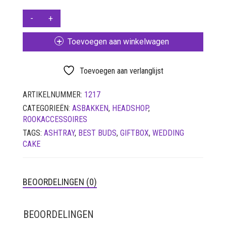
LUCHTDICHT
FILTERS
BEST
BUDS
SETS
CRYSTAL
Toevoegen aan winkelwagen
ASHTRAY
VETVRIJ PAPIER
WITH
GIFTBOX
Toevoegen aan verlanglijst
WEDDING
CAKE
ARTIKELNUMMER:
1217
AANTAL
CATEGORIEËN:
ASBAKKEN
,
HEADSHOP
,
ROOKACCESSOIRES
TAGS:
ASHTRAY
,
BEST BUDS
,
GIFTBOX
,
WEDDING
CAKE
BEOORDELINGEN (0)
BEOORDELINGEN