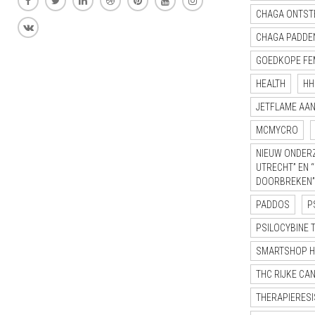
CHAGA ONTST
CHAGA PADDE
GOEDKOPE FE
HEALTH
HH
JETFLAME AA
MCMYCRO
NIEUW ONDERZ
UTRECHT” EN 
DOORBREKEN”
PADDOS
P
PSILOCYBINE 
SMARTSHOP 
THC RIJKE CA
THERAPIERESI