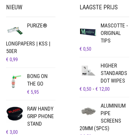
NIEUW
LAAGSTE PRIJS
PURIZE®
MASCOTTE -
ORIGINAL
TIPS
LONGPAPERS | KSS |
€
0,50
50ER
€
0,99
HIGHER
STANDARDS
BONG ON
DOT WIPES
THE GO
PRIJSKLAS
€
0,50
-
€
12,00
€
5,95
€ 0,50
TOT
ALUMINIUM
RAW HANDY
€ 12,00
PIPE
GRIP PHONE
SCREENS
STAND
20MM (5PCS)
€
3,00