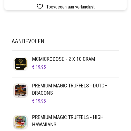
LUCHTDICHT
FILTERS
Toevoegen aan verlanglijst
SETS
VETVRIJ PAPIER
AANBEVOLEN
MCMICRODOSE - 2 X 10 GRAM
€
19,95
PREMIUM MAGIC TRUFFELS - DUTCH
DRAGONS
€
19,95
PREMIUM MAGIC TRUFFELS - HIGH
HAWAIIANS