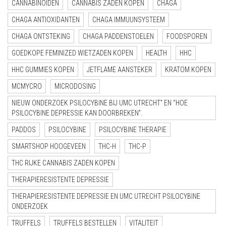
CANNABINOIDEN
CANNABIS ZADEN KOPEN
CHAGA
CHAGA ANTIOXIDANTEN
CHAGA IMMUUNSYSTEEM
CHAGA ONTSTEKING
CHAGA PADDENSTOELEN
FOODSPOREN
GOEDKOPE FEMINIZED WIETZADEN KOPEN
HEALTH
HHC
HHC GUMMIES KOPEN
JETFLAME AANSTEKER
KRATOM KOPEN
MCMYCRO
MICRODOSING
NIEUW ONDERZOEK PSILOCYBINE BIJ UMC UTRECHT” EN “HOE
PSILOCYBINE DEPRESSIE KAN DOORBREKEN”.
PADDOS
PSILOCYBINE
PSILOCYBINE THERAPIE
SMARTSHOP HOOGEVEEN
THC-H
THC-P
THC RIJKE CANNABIS ZADEN KOPEN
THERAPIERESISTENTE DEPRESSIE
THERAPIERESISTENTE DEPRESSIE EN UMC UTRECHT PSILOCYBINE
ONDERZOEK
TRUFFELS
TRUFFELS BESTELLEN
VITALITEIT