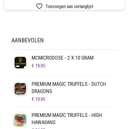
LUCHTDICHT
FILTERS
Toevoegen aan verlanglijst
SETS
VETVRIJ PAPIER
AANBEVOLEN
MCMICRODOSE - 2 X 10 GRAM
€
19,95
PREMIUM MAGIC TRUFFELS - DUTCH
DRAGONS
€
19,95
PREMIUM MAGIC TRUFFELS - HIGH
HAWAIIANS