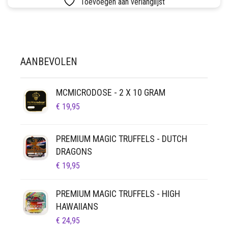
Toevoegen aan verlanglijst
LUCHTDICHT
FILTERS
SETS
VETVRIJ PAPIER
AANBEVOLEN
MCMICRODOSE - 2 X 10 GRAM
€
19,95
PREMIUM MAGIC TRUFFELS - DUTCH
DRAGONS
€
19,95
PREMIUM MAGIC TRUFFELS - HIGH
HAWAIIANS
€
24,95