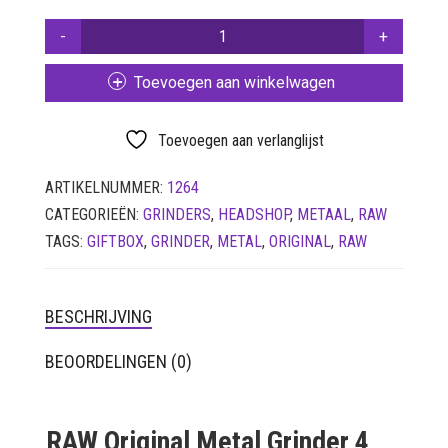
LUCHTDICHT
FILTERS
RAW
ORIGINAL
SETS
METAL
Toevoegen aan winkelwagen
GRINDER
VETVRIJ PAPIER
4
PARTS
Toevoegen aan verlanglijst
–
55MM
ARTIKELNUMMER:
1264
+
CATEGORIEËN:
GRINDERS
,
HEADSHOP
,
METAAL
,
RAW
GIFTBOX
TAGS:
GIFTBOX
,
GRINDER
,
METAL
,
ORIGINAL
,
RAW
AANTAL
BESCHRIJVING
BEOORDELINGEN (0)
RAW Original Metal Grinder 4