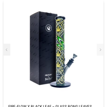
FIRE-FLOW X BLACK LEAF – GLASS BONG LEAVES