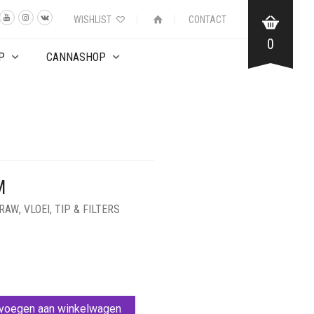
WISHLIST
CONTACT
0
P
CANNASHOP
M
RAW
,
VLOEI, TIP & FILTERS
voegen aan winkelwagen