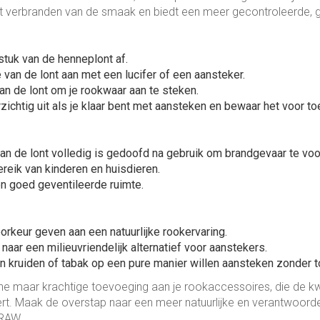
t verbranden van de smaak en biedt een meer gecontroleerde, ge
stuk van de henneplont af.
e van de lont aan met een lucifer of een aansteker.
van de lont om je rookwaar aan te steken.
rzichtig uit als je klaar bent met aansteken en bewaar het voor t
van de lont volledig is gedoofd na gebruik om brandgevaar te vo
ereik van kinderen en huisdieren.
een goed geventileerde ruimte.
rkeur geven aan een natuurlijke rookervaring.
naar een milieuvriendelijk alternatief voor aanstekers.
n kruiden of tabak op een pure manier willen aansteken zonder 
ine maar krachtige toevoeging aan je rookaccessoires, die de kwal
tert. Maak de overstap naar een meer natuurlijke en verantwoor
 RAW.