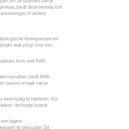
orpen om de puurheid van je
jenwas, biedt deze hennep lont
aanstekergas of andere
e biologische hennepvezels en
ebruikt, wat zorgt voor een
ieuwbare bron, wat RAW
aliën bevatten, biedt RAW
een zuivere smaak van je
s eenvoudig te hanteren. Rol
steken. Het lontje brandt
 een lagere
ookwaren te behouden. Dit