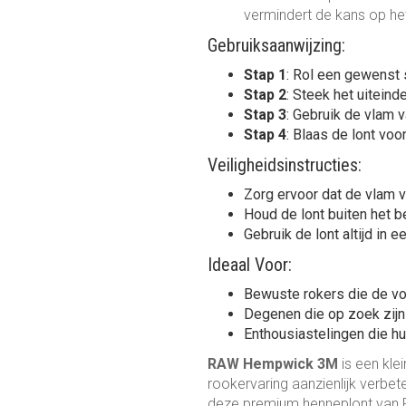
vermindert de kans op he
Gebruiksaanwijzing:
Stap 1
: Rol een gewenst 
Stap 2
: Steek het uiteind
Stap 3
: Gebruik de vlam 
Stap 4
: Blaas de lont voo
Veiligheidsinstructies:
Zorg ervoor dat de vlam 
Houd de lont buiten het b
Gebruik de lont altijd in 
Ideaal Voor:
Bewuste rokers die de voo
Degenen die op zoek zijn 
Enthousiastelingen die hu
RAW Hempwick 3M
is een kle
rookervaring aanzienlijk verbe
deze premium henneplont van