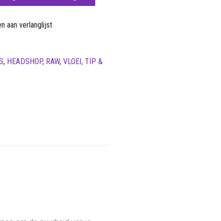
 aan verlanglijst
S
,
HEADSHOP
,
RAW
,
VLOEI, TIP &