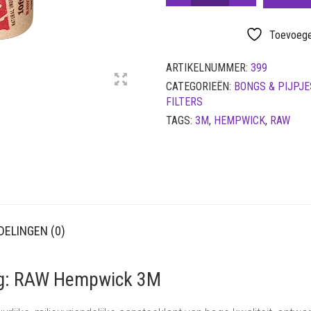
HEMPWICK
3M
AANTAL
Toevoegen
ARTIKELNUMMER:
399
CATEGORIEËN:
BONGS & PIJPJE
FILTERS
TAGS:
3M
,
HEMPWICK
,
RAW
ELINGEN (0)
ng: RAW Hempwick 3M