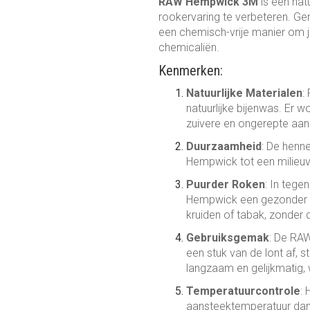
RAW Hempwick 3M
is een nat
rookervaring te verbeteren. G
een chemisch-vrije manier om 
chemicaliën.
Kenmerken:
Natuurlijke Materialen
:
natuurlijke bijenwas. Er 
zuivere en ongerepte aan
Duurzaamheid
: De henn
Hempwick tot een milieu
Puurder Roken
: In tege
Hempwick een gezonder alt
kruiden of tabak, zonder
Gebruiksgemak
: De RAW
een stuk van de lont af, s
langzaam en gelijkmatig, 
Temperatuurcontrole
:
aansteektemperatuur dan e