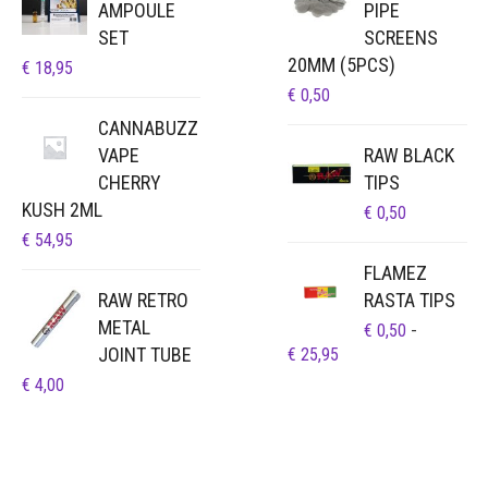
AMPOULE
PIPE
SET
SCREENS
20MM (5PCS)
€
18,95
€
0,50
CANNABUZZ
VAPE
RAW BLACK
CHERRY
TIPS
KUSH 2ML
€
0,50
€
54,95
FLAMEZ
RAW RETRO
RASTA TIPS
METAL
€
0,50
-
JOINT TUBE
PRIJSKLASSE:
€
25,95
€ 0,50
€
4,00
TOT
€ 25,95