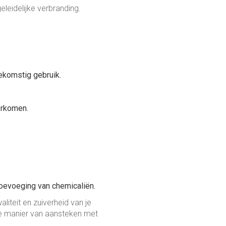
leidelijke verbranding.
oekomstig gebruik.
orkomen.
toevoeging van chemicaliën.
iteit en zuiverheid van je
de manier van aansteken met