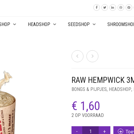
SHOP
HEADSHOP
SEEDSHOP
SHROOMSHO
RAW HEMPWICK 3
BONGS & PIJPJES
,
HEADSHOP
,
€
1,60
2 OP VOORRAAD
RAW
Toe