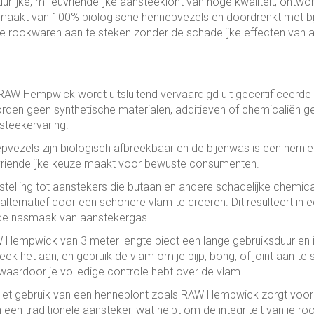
uurlijke, milieuvriendelijke aansteeklont van hoge kwaliteit, ontw
emaakt van 100% biologische hennepvezels en doordrenkt met bi
je rookwaren aan te steken zonder de schadelijke effecten van 
 RAW Hempwick wordt uitsluitend vervaardigd uit gecertificeerd
worden geen synthetische materialen, additieven of chemicaliën g
steekervaring.
epvezels zijn biologisch afbreekbaar en de bijenwas is een hern
vriendelijke keuze maakt voor bewuste consumenten.
nstelling tot aanstekers die butaan en andere schadelijke chemic
ernatief door een schonere vlam te creëren. Dit resulteert in 
 de nasmaak van aanstekergas.
 Hempwick van 3 meter lengte biedt een lange gebruiksduur en i
teek het aan, en gebruik de vlam om je pijp, bong, of joint aan te 
waardoor je volledige controle hebt over de vlam.
 Het gebruik van een henneplont zoals RAW Hempwick zorgt voor
en traditionele aansteker, wat helpt om de integriteit van je r