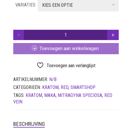
VARIATIES
tot
KIES EEN OPTIE
SETS
€ 14,95
VETVRIJ PAPIER
MAKA
-
KRATOM
Toevoegen aan winkelwagen
SUPER
RED
VEIN
Toevoegen aan verlanglijst
AANTAL
ARTIKELNUMMER:
N/B
CATEGORIEËN:
KRATOM
,
RED
,
SMARTSHOP
TAGS:
KRATOM
,
MAKA
,
MITRAGYNA SPECIOSA
,
RED
VEIN
BESCHRIJVING