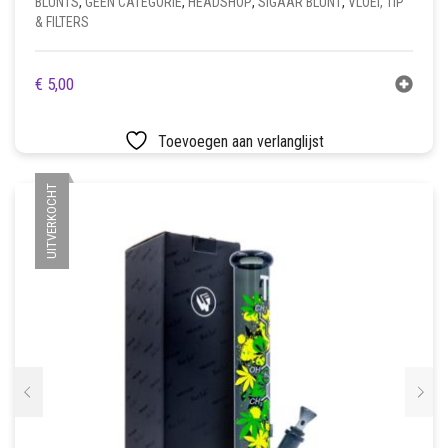
BLUNTS
,
GEEN CATEGORIE
,
HEADSHOP
,
SIGAAR BLUNT
,
VLOEI, TIP
& FILTERS
€
5,00
Toevoegen aan verlanglijst
UITVERKOCHT