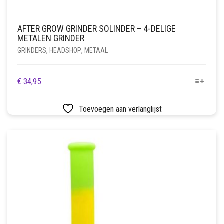
AFTER GROW GRINDER SOLINDER – 4-DELIGE
METALEN GRINDER
GRINDERS
,
HEADSHOP
,
METAAL
DIT
€
34,95
PRODUCT
HEEFT
Toevoegen aan verlanglijst
MEERDERE
VARIATIES.
DEZE
OPTIE
KAN
GEKOZEN
WORDEN
OP
DE
PRODUCTPAGINA