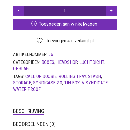
SETS
CALL
OF
VETVRIJ PAPIER
DOOBIE
Toevoegen aan winkelwagen
-
SYNDICASE
2.0
Toevoegen aan verlanglijst
AANTAL
ARTIKELNUMMER:
56
CATEGORIEËN:
BOXES
,
HEADSHOP
,
LUCHTDICHT
,
OPSLAG
TAGS:
CALL OF DOOBIE
,
ROLLING TRAY
,
STASH
,
STORAGE
,
SYNDICASE 2.0
,
TIN BOX
,
V SYNDICATE
,
WATER PROOF
BESCHRIJVING
BEOORDELINGEN (0)