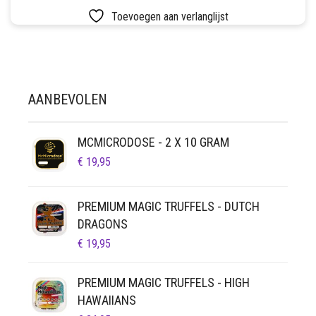
LUCHTDICHT
FILTERS
Toevoegen aan verlanglijst
SETS
VETVRIJ PAPIER
AANBEVOLEN
MCMICRODOSE - 2 X 10 GRAM
€
19,95
PREMIUM MAGIC TRUFFELS - DUTCH
DRAGONS
€
19,95
PREMIUM MAGIC TRUFFELS - HIGH
HAWAIIANS