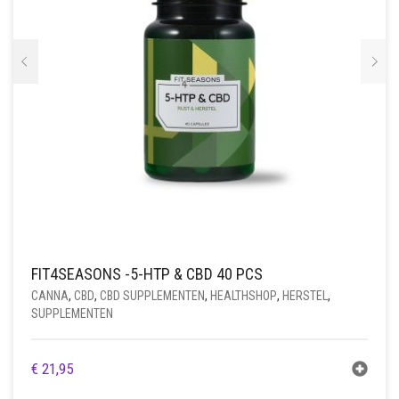
VITAMINES
KRUIDEN
CONES
F1 HYBRID
MICRODOSING
CBD
CAPSULES
HEMPWRAPS
BONGS
MESCALINE
GRINDERS
REGULAR
MUSCIMOL
CBG
GOUD
DROMERIG
PALMBLAD
PIJPJES
PARTY SUPPLEMENTEN
RAW
USA
TRIPSTOPPER
H4CBD
GROEN
ENERGIEK
CACTUSSEN ZADEN
ONDERDELEN
CARD GRINDERS
RAPÉ
ROLLING TRAYS
SEED BANK
TRUFFELS
HHC-P
ROOD
EXTRACTEN
PEYOTE CACTUSSEN
REINIGING GEREI
HOUT
SALVIA
ROOKACCESSOIRES
SPOREN
THC-H
VLOEISTOF
LUSTOPWEKKEND
SAN PEDRO CACTUSSEN
KURIPE
METAAL
BARNEY’S FARM
WIEROOK
OPSLAG
THC-P
WIT
PSYCHEDELISCH
PLASTIC
ROLMACHINE
CHRONIC CAVIAR
SPOREN INJECTIES
PURIZE®
GEEL
RUSTGEVEND
STEEN
CAPSULEREN
ROYAL QUEEN SEEDS
SPOREPRINTS
FIT4SEASONS -5-HTP & CBD 40 PCS
CANNA
,
CBD
,
CBD SUPPLEMENTEN
,
HEALTHSHOP
,
HERSTEL
,
VLOEI, TIP & FILTERS
TRIP
FLESJES
SOMA’S SACRED SEEDS
SUPPLEMENTEN
WEEGSCHALEN
TRIPSTOPPER
HOUDERS
VLOEI
STONED APE SEEDS
€
21,95
SPIRITUEEL
KISTJE
TIPS