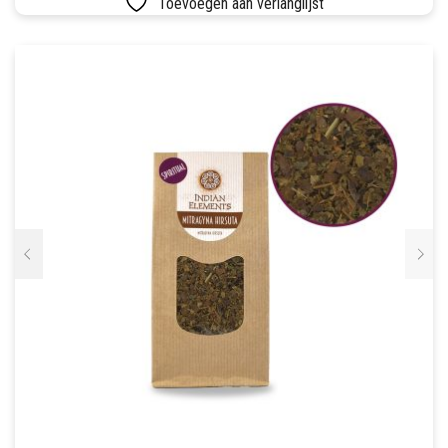
Toevoegen aan verlanglijst
SETS
VETVRIJ PAPIER