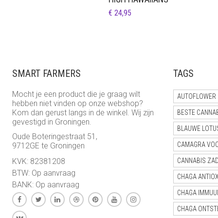
€
24,95
SMART FARMERS
TAGS
Mocht je een product die je graag wilt
AUTOFLOWER 
hebben niet vinden op onze webshop?
Kom dan gerust langs in de winkel. Wij zijn
BESTE CANNA
gevestigd in Groningen.
BLAUWE LOTU
Oude Boteringestraat 51,
CAMAGRA VO
9712GE te Groningen
KVK: 82381208
CANNABIS ZA
BTW: Op aanvraag
CHAGA ANTIO
BANK: Op aanvraag
CHAGA IMMUU
CHAGA ONTST