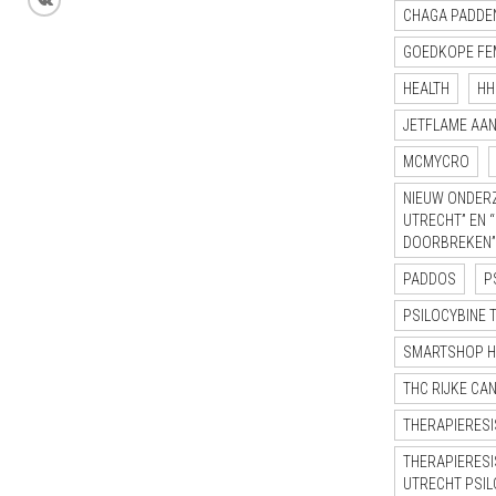
CHAGA PADDE
GOEDKOPE FE
HEALTH
HH
JETFLAME AA
MCMYCRO
NIEUW ONDERZ
UTRECHT” EN 
DOORBREKEN”
PADDOS
P
PSILOCYBINE 
SMARTSHOP 
THC RIJKE CA
THERAPIERESI
THERAPIERESI
UTRECHT PSI