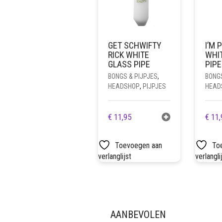
GET SCHWIFTY
I’M 
RICK WHITE
WHI
GLASS PIPE
PIPE
BONGS & PIJPJES
,
BONGS
HEADSHOP
,
PIJPJES
HEAD
€
11,95
€
11,
Toevoegen aan
To
verlanglijst
verlangli
AANBEVOLEN