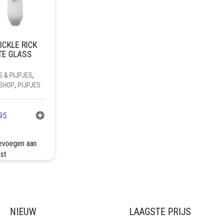
PICKLE RICK
TE GLASS
 & PIJPJES
,
SHOP
,
PIJPJES
95
evoegen aan
jst
NIEUW
LAAGSTE PRIJS