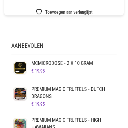
LUCHTDICHT
FILTERS
Toevoegen aan verlanglijst
SETS
VETVRIJ PAPIER
AANBEVOLEN
MCMICRODOSE - 2 X 10 GRAM
€
19,95
PREMIUM MAGIC TRUFFELS - DUTCH
DRAGONS
€
19,95
PREMIUM MAGIC TRUFFELS - HIGH
HAWAIIANS