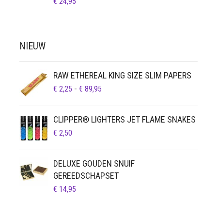
€
24,95
NIEUW
RAW ETHEREAL KING SIZE SLIM PAPERS
PRIJSKLASSE:
€
2,25
-
€
89,95
€ 2,25
TOT
CLIPPER® LIGHTERS JET FLAME SNAKES
€ 89,95
€
2,50
DELUXE GOUDEN SNUIF
GEREEDSCHAPSET
€
14,95