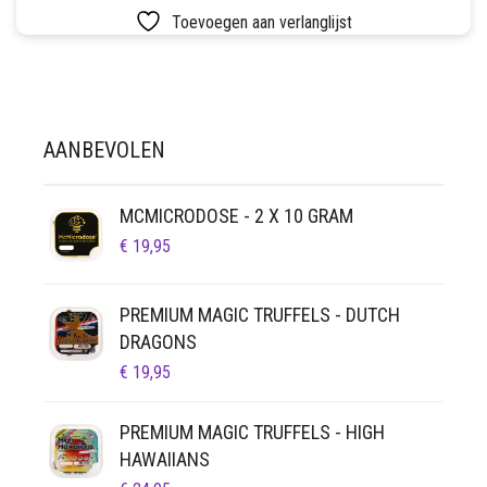
HEEFT
SETS
Toevoegen aan verlanglijst
MEERDERE
VARIATIES.
VETVRIJ PAPIER
DEZE
OPTIE
KAN
AANBEVOLEN
GEKOZEN
WORDEN
OP
MCMICRODOSE - 2 X 10 GRAM
DE
PRODUCTPAGINA
€
19,95
PREMIUM MAGIC TRUFFELS - DUTCH
DRAGONS
€
19,95
PREMIUM MAGIC TRUFFELS - HIGH
HAWAIIANS