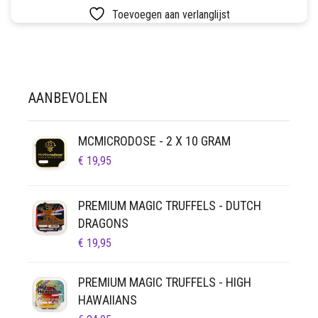
HEEFT
TOT
SETS
Toevoegen aan verlanglijst
MEERDERE
€ 91,00
VARIATIES.
VETVRIJ PAPIER
DEZE
OPTIE
KAN
AANBEVOLEN
GEKOZEN
WORDEN
OP
MCMICRODOSE - 2 X 10 GRAM
DE
€
19,95
PRODUCTPAGINA
PREMIUM MAGIC TRUFFELS - DUTCH
DRAGONS
€
19,95
PREMIUM MAGIC TRUFFELS - HIGH
HAWAIIANS