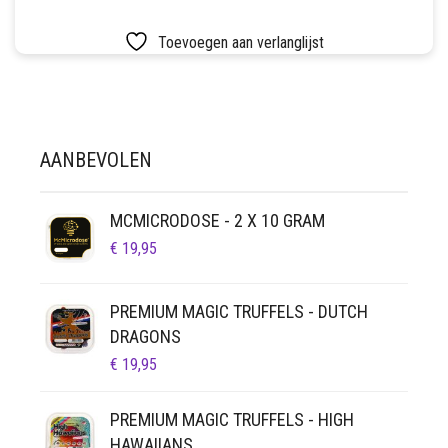
LUCHTDICHT
FILTERS
Toevoegen aan verlanglijst
SETS
VETVRIJ PAPIER
AANBEVOLEN
MCMICRODOSE - 2 X 10 GRAM
€
19,95
PREMIUM MAGIC TRUFFELS - DUTCH
DRAGONS
€
19,95
PREMIUM MAGIC TRUFFELS - HIGH
HAWAIIANS