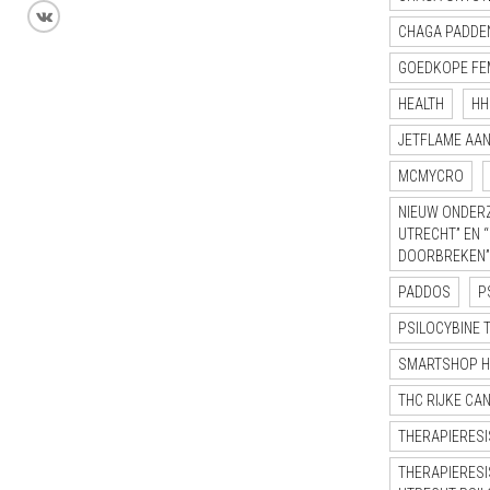
CHAGA PADDE
GOEDKOPE FE
HEALTH
HH
JETFLAME AA
MCMYCRO
NIEUW ONDERZ
UTRECHT” EN 
DOORBREKEN”
PADDOS
P
PSILOCYBINE 
SMARTSHOP 
THC RIJKE CA
THERAPIERESI
THERAPIERESI