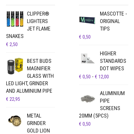
CLIPPER®
MASCOTTE -
LIGHTERS
ORIGINAL
JET FLAME
TIPS
SNAKES
€
0,50
€
2,50
HIGHER
BEST BUDS
STANDARDS
MAGNIFIER
DOT WIPES
GLASS WITH
PRIJSKLAS
€
0,50
-
€
12,00
LED LIGHT, GRINDER
€ 0,50
TOT
AND ALUMINIUM PIPE
ALUMINIUM
€ 12,00
€
22,95
PIPE
SCREENS
METAL
20MM (5PCS)
GRINDER
€
0,50
GOLD LION