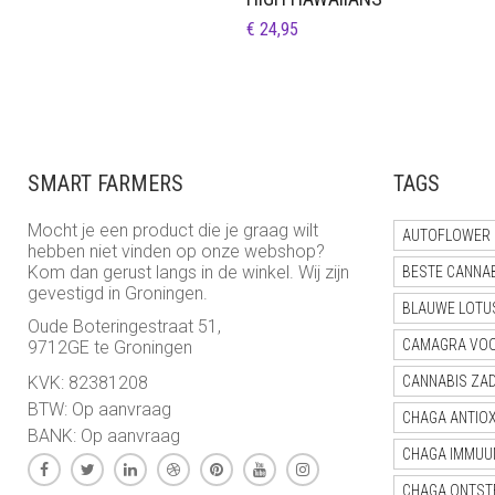
€
24,95
SMART FARMERS
TAGS
Mocht je een product die je graag wilt
AUTOFLOWER 
hebben niet vinden op onze webshop?
Kom dan gerust langs in de winkel. Wij zijn
BESTE CANNA
gevestigd in Groningen.
BLAUWE LOTU
Oude Boteringestraat 51,
CAMAGRA VO
9712GE te Groningen
KVK: 82381208
CANNABIS ZA
BTW: Op aanvraag
CHAGA ANTIO
BANK: Op aanvraag
CHAGA IMMUU
CHAGA ONTST