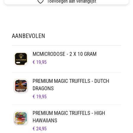
Toevoegen aan verlanglijst
LUCHTDICHT
FILTERS
SETS
VETVRIJ PAPIER
AANBEVOLEN
MCMICRODOSE - 2 X 10 GRAM
€
19,95
PREMIUM MAGIC TRUFFELS - DUTCH
DRAGONS
€
19,95
PREMIUM MAGIC TRUFFELS - HIGH
HAWAIIANS
€
24,95