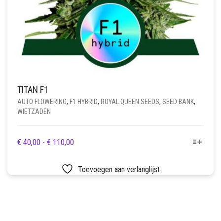
TITAN F1
AUTO FLOWERING
,
F1 HYBRID
,
ROYAL QUEEN SEEDS
,
SEED BANK
,
WIETZADEN
DIT
PRIJSKLASSE:
€
40,00
-
€
110,00
PRODUCT
€ 40,00
HEEFT
TOT
Toevoegen aan verlanglijst
MEERDERE
€ 110,00
VARIATIES.
DEZE
OPTIE
KAN