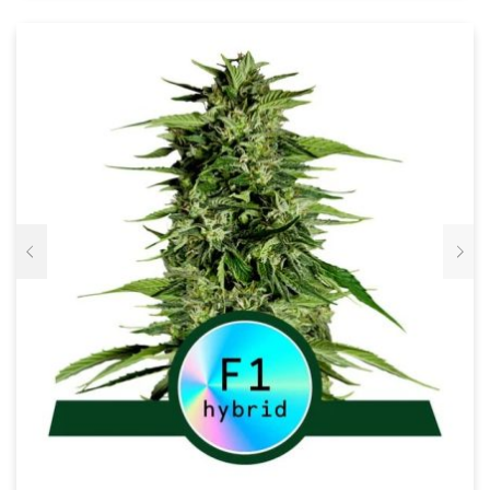
VARIATIES.
DEZE
OPTIE
KAN
GEKOZEN
WORDEN
OP
DE
PRODUCTPAGINA