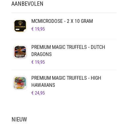
AANBEVOLEN
GEKOZEN
WORDEN
OP
MCMICRODOSE - 2 X 10 GRAM
DE
€
19,95
PRODUCTPAGINA
PREMIUM MAGIC TRUFFELS - DUTCH
DRAGONS
€
19,95
PREMIUM MAGIC TRUFFELS - HIGH
HAWAIIANS
€
24,95
NIEUW