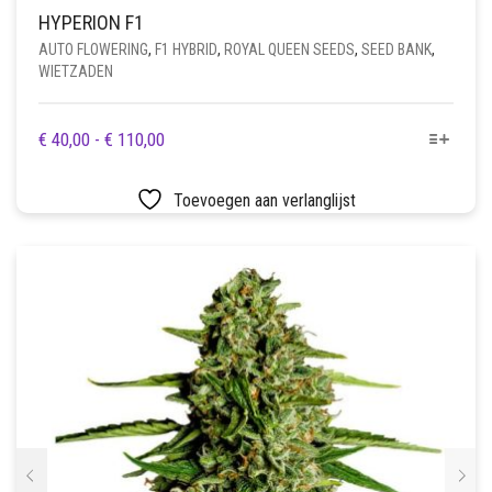
HYPERION F1
AUTO FLOWERING
,
F1 HYBRID
,
ROYAL QUEEN SEEDS
,
SEED BANK
,
WIETZADEN
DIT
PRIJSKLASSE:
€
40,00
-
€
110,00
PRODUCT
€ 40,00
HEEFT
TOT
Toevoegen aan verlanglijst
MEERDERE
€ 110,00
VARIATIES.
DEZE
OPTIE
KAN
GEKOZEN
WORDEN
OP
DE
PRODUCTPAGINA