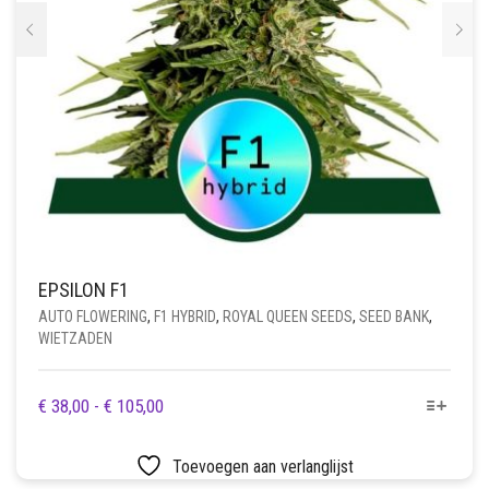
EPSILON F1
AUTO FLOWERING
,
F1 HYBRID
,
ROYAL QUEEN SEEDS
,
SEED BANK
,
WIETZADEN
DIT
PRIJSKLASSE:
€
38,00
-
€
105,00
PRODUCT
€ 38,00
HEEFT
TOT
Toevoegen aan verlanglijst
MEERDERE
€ 105,00