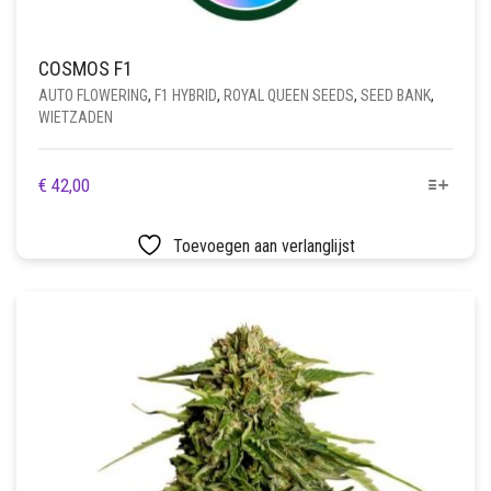
COSMOS F1
AUTO FLOWERING
,
F1 HYBRID
,
ROYAL QUEEN SEEDS
,
SEED BANK
,
WIETZADEN
DIT
€
42,00
PRODUCT
HEEFT
Toevoegen aan verlanglijst
MEERDERE
VARIATIES.
DEZE
OPTIE
KAN
GEKOZEN
WORDEN
OP
DE
PRODUCTPAGINA