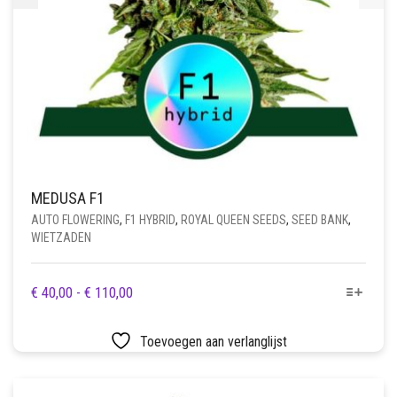
MEDUSA F1
AUTO FLOWERING
,
F1 HYBRID
,
ROYAL QUEEN SEEDS
,
SEED BANK
,
WIETZADEN
DIT
PRIJSKLASSE:
€
40,00
-
€
110,00
PRODUCT
€ 40,00
HEEFT
TOT
Toevoegen aan verlanglijst
MEERDERE
€ 110,00
VARIATIES.
DEZE