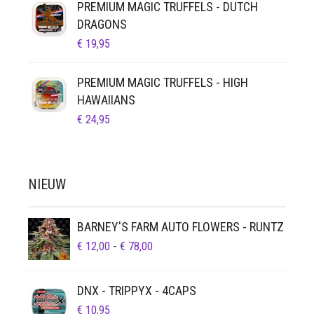
PREMIUM MAGIC TRUFFELS - DUTCH
DRAGONS
€
19,95
PREMIUM MAGIC TRUFFELS - HIGH
HAWAIIANS
€
24,95
NIEUW
BARNEY'S FARM AUTO FLOWERS - RUNTZ
PRIJSKLASSE:
€
12,00
-
€
78,00
€ 12,00
TOT
DNX - TRIPPYX - 4CAPS
€ 78,00
€
10,95