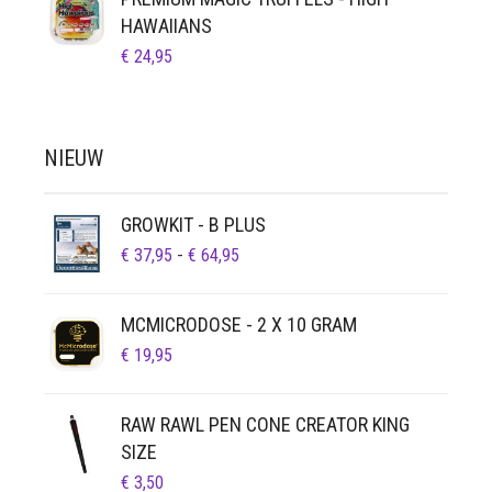
HAWAIIANS
€
24,95
NIEUW
GROWKIT - B PLUS
PRIJSKLASSE:
€
37,95
-
€
64,95
€ 37,95
TOT
MCMICRODOSE - 2 X 10 GRAM
€ 64,95
€
19,95
RAW RAWL PEN CONE CREATOR KING
SIZE
€
3,50