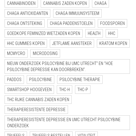
CANNABINOIDEN
CANNABIS ZADEN KOPEN
CHAGA
CHAGA ANTIOXIDANTEN
CHAGA IMMUUNSYSTEEM
CHAGA ONTSTEKING
CHAGA PADDENSTOELEN
FOODSPOREN
GOEDKOPE FEMINIZED WIETZADEN KOPEN
HEALTH
HHC
HHC GUMMIES KOPEN
JETFLAME AANSTEKER
KRATOM KOPEN
MCMYCRO
MICRODOSING
NIEUW ONDERZOEK PSILOCYBINE BIJ UMC UTRECHT” EN “HOE
PSILOCYBINE DEPRESSIE KAN DOORBREKEN”.
PADDOS
PSILOCYBINE
PSILOCYBINE THERAPIE
SMARTSHOP HOOGEVEEN
THC-H
THC-P
THC RIJKE CANNABIS ZADEN KOPEN
THERAPIERESISTENTE DEPRESSIE
THERAPIERESISTENTE DEPRESSIE EN UMC UTRECHT PSILOCYBINE
ONDERZOEK
TRUFFELS
TRUFFELS BESTELLEN
VITALITEIT