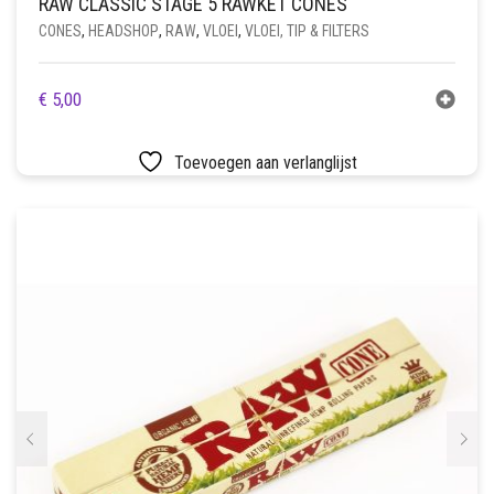
RAW CLASSIC STAGE 5 RAWKET CONES
CONES
,
HEADSHOP
,
RAW
,
VLOEI
,
VLOEI, TIP & FILTERS
€
5,00
Toevoegen aan verlanglijst