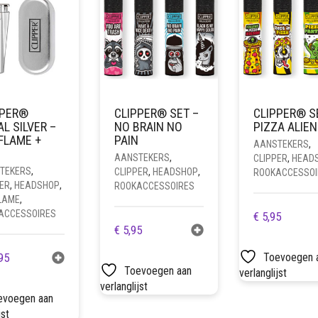
PPER®
CLIPPER® SET –
CLIPPER® S
L SILVER –
NO BRAIN NO
PIZZA ALIE
FLAME +
PAIN
AANSTEKERS
,
AANSTEKERS
,
CLIPPER
,
HEAD
TEKERS
,
CLIPPER
,
HEADSHOP
,
ROOKACCESSOI
ER
,
HEADSHOP
,
ROOKACCESSOIRES
FLAME
,
ACCESSOIRES
€
5,95
€
5,95
95
Toevoegen 
Toevoegen aan
verlanglijst
verlanglijst
evoegen aan
jst