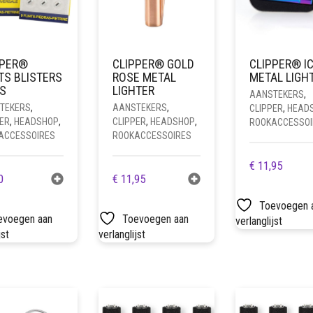
PPER®
CLIPPER® GOLD
CLIPPER® I
TS BLISTERS
ROSE METAL
METAL LIGH
S
LIGHTER
AANSTEKERS
,
TEKERS
,
AANSTEKERS
,
CLIPPER
,
HEAD
ER
,
HEADSHOP
,
CLIPPER
,
HEADSHOP
,
ROOKACCESSOI
ACCESSOIRES
ROOKACCESSOIRES
€
11,95
0
€
11,95
Toevoegen 
evoegen aan
Toevoegen aan
verlanglijst
jst
verlanglijst