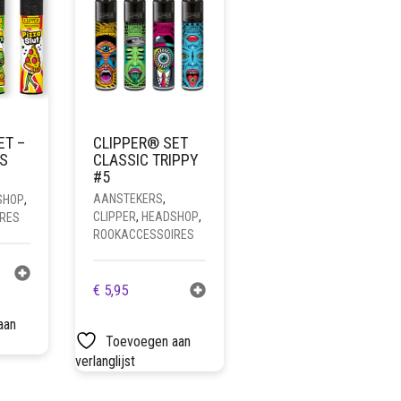
ET –
CLIPPER® SET
NS
CLASSIC TRIPPY
#5
AANSTEKERS
,
SHOP
,
CLIPPER
,
HEADSHOP
,
RES
ROOKACCESSOIRES
€
5,95
aan
Toevoegen aan
verlanglijst