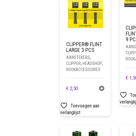
CLI
FLIN
9 PC
CLIPPER® FLINT
AANS
LARGE 3 PCS
CLIPP
AANSTEKERS
,
ROOK
CLIPPER
,
HEADSHOP
,
ROOKACCESSOIRES
€
1,5
€
2,50
To
verlangli
Toevoegen aan
verlanglijst