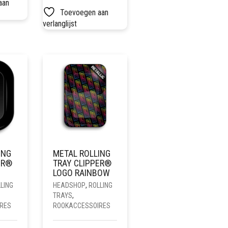
aan
Toevoegen aan
verlanglijst
ING
METAL ROLLING
ER®
TRAY CLIPPER®
LOGO RAINBOW
LING
HEADSHOP
,
ROLLING
TRAYS
,
RES
ROOKACCESSOIRES