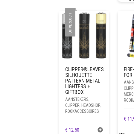
UITVERKOCHT
CLIPPER®LEAVES
FIR
SILHOUETTE
FOR 
PATTERN METAL
AANS
LIGHTERS +
CLIPP
GIFTBOX
MERC
AANSTEKERS
,
ROOK
CLIPPER
,
HEADSHOP
,
ROOKACCESSOIRES
€
11,
€
12,50