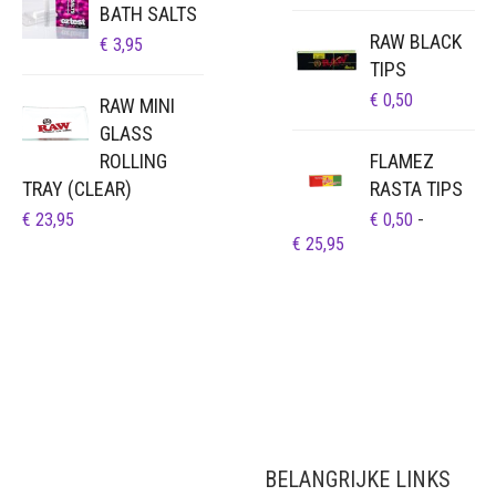
BATH SALTS
RAW BLACK
€
3,95
TIPS
€
0,50
RAW MINI
GLASS
ROLLING
FLAMEZ
TRAY (CLEAR)
RASTA TIPS
€
23,95
€
0,50
-
PRIJSKLASSE:
€
25,95
€ 0,50
TOT
€ 25,95
BELANGRIJKE LINKS