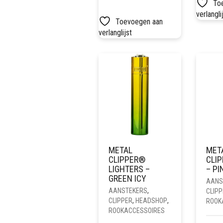
To
verlangli
Toevoegen aan
verlanglijst
METAL
MET
CLIPPER®
CLI
LIGHTERS –
– PI
GREEN ICY
AANS
AANSTEKERS
,
CLIPP
CLIPPER
,
HEADSHOP
,
ROOK
ROOKACCESSOIRES