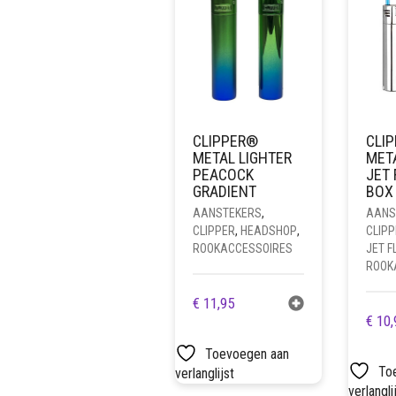
CLIPPER®
CLI
METAL LIGHTER
META
PEACOCK
JET 
GRADIENT
BOX
AANSTEKERS
,
AANS
CLIPPER
,
HEADSHOP
,
CLIPP
ROOKACCESSOIRES
JET 
ROOK
€
11,95
€
10,
Toevoegen aan
To
verlanglijst
verlangli