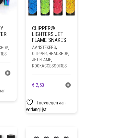
CY
CLIPPER®
TER
LIGHTERS JET
FLAME SNAKES
AANSTEKERS
,
SHOP
,
CLIPPER
,
HEADSHOP
,
RES
JET FLAME
,
ROOKACCESSOIRES
€
2,50
aan
Toevoegen aan
verlanglijst