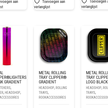
Toevoegen 
evoegen aan
Toevoegen aan
verlanglijst
jst
verlanglijst
AL
METAL ROLLING
METAL ROLL
PPER®LIGHTERS
TRAY CLIPPER®
TRAY CLIPP
NK GRADIENT
GRADIENT
LOGO BLACK
TEKERS
,
HEADSHOP
,
ROLLING
HEADSHOP
,
ROL
ER
,
HEADSHOP
,
TRAYS
,
TRAYS
,
ACCESSOIRES
ROOKACCESSOIRES
ROOKACCESSOI