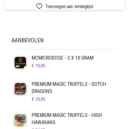
LUCHTDICHT
FILTERS
Toevoegen aan verlanglijst
SETS
VETVRIJ PAPIER
AANBEVOLEN
MCMICRODOSE - 2 X 10 GRAM
€
19,95
PREMIUM MAGIC TRUFFELS - DUTCH
DRAGONS
€
19,95
PREMIUM MAGIC TRUFFELS - HIGH
HAWAIIANS