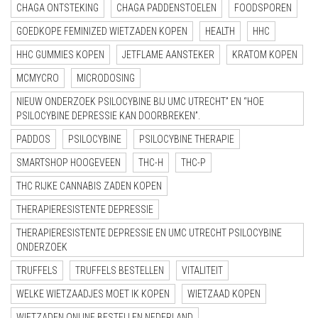
CHAGA ONTSTEKING
CHAGA PADDENSTOELEN
FOODSPOREN
GOEDKOPE FEMINIZED WIETZADEN KOPEN
HEALTH
HHC
HHC GUMMIES KOPEN
JETFLAME AANSTEKER
KRATOM KOPEN
MCMYCRO
MICRODOSING
NIEUW ONDERZOEK PSILOCYBINE BIJ UMC UTRECHT” EN “HOE
PSILOCYBINE DEPRESSIE KAN DOORBREKEN”.
PADDOS
PSILOCYBINE
PSILOCYBINE THERAPIE
SMARTSHOP HOOGEVEEN
THC-H
THC-P
THC RIJKE CANNABIS ZADEN KOPEN
THERAPIERESISTENTE DEPRESSIE
THERAPIERESISTENTE DEPRESSIE EN UMC UTRECHT PSILOCYBINE
ONDERZOEK
TRUFFELS
TRUFFELS BESTELLEN
VITALITEIT
WELKE WIETZAADJES MOET IK KOPEN
WIETZAAD KOPEN
WIETZADEN ONLINE BESTELLEN NEDERLAND