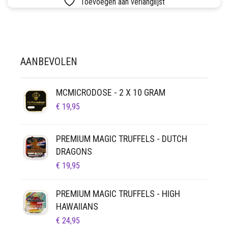
Toevoegen aan verlanglijst
LUCHTDICHT
FILTERS
SETS
VETVRIJ PAPIER
AANBEVOLEN
MCMICRODOSE - 2 X 10 GRAM
€
19,95
PREMIUM MAGIC TRUFFELS - DUTCH
DRAGONS
€
19,95
PREMIUM MAGIC TRUFFELS - HIGH
HAWAIIANS
€
24,95